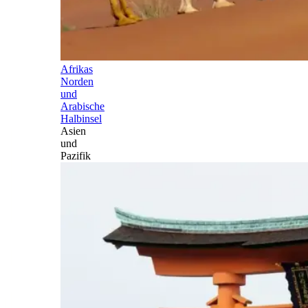
Afrikas
Norden
und
Arabische
Halbinsel
Asien
und
Pazifik