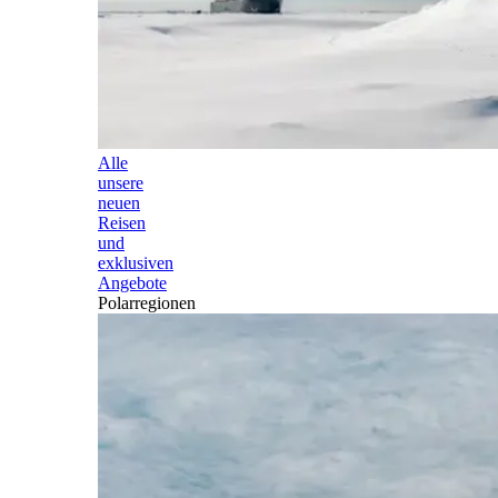
Alle
unsere
neuen
Reisen
und
exklusiven
Angebote
Polarregionen