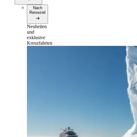
Nach
Reiseziel
Neuheiten
und
exklusive
Kreuzfahrten