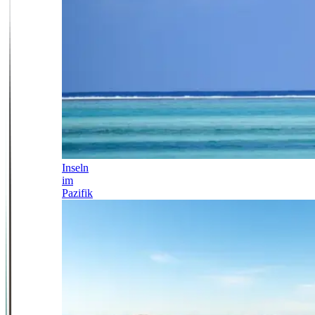
Inseln
im
Pazifik