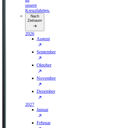
all
unsere
Kreuzfahrten.
Nach
Zeitraum
2026
August
September
Oktober
November
Dezember
2027
Januar
Februar