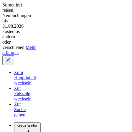
Sorgenfrei
reisen:
Neubuchungen
bis
31.08.2026
kostenlos
ändern
oder
verschieben.
Mehr
erfahren.
Zum
Hauptinhalt
wechseln
Zur
Fußzeile
wechseln
Zur
Suche
gehen
Kreuzfahrten