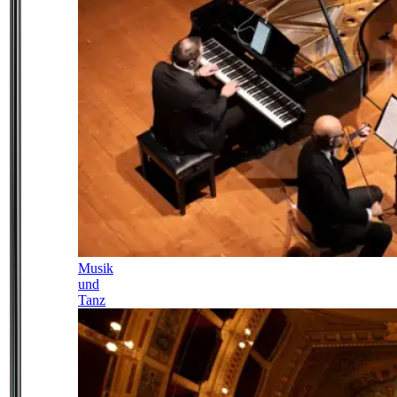
Musik
und
Tanz