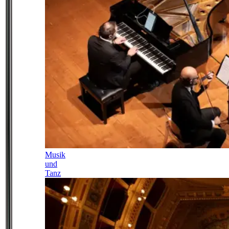
Musik
und
Tanz