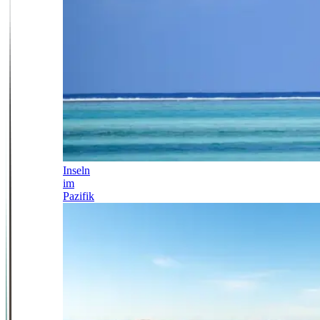
Inseln
im
Pazifik