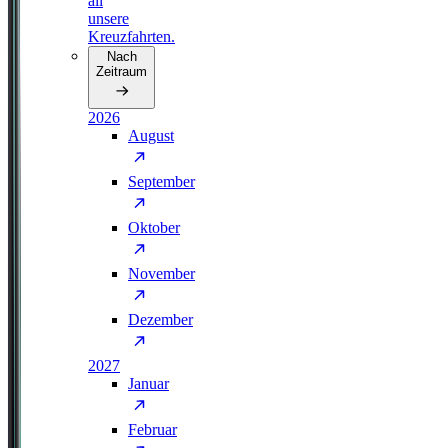
all
unsere
Kreuzfahrten.
Nach
Zeitraum
2026
August
September
Oktober
November
Dezember
2027
Januar
Februar