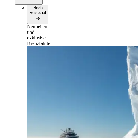
Nach
Reiseziel
Neuheiten
und
exklusive
Kreuzfahrten