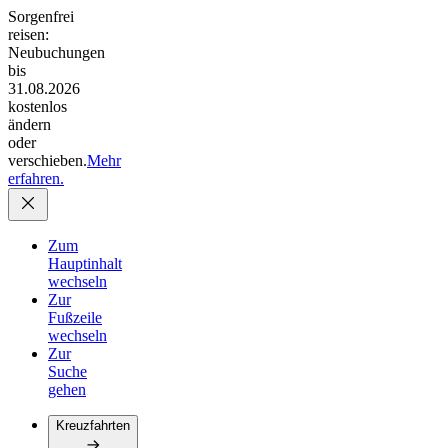
Sorgenfrei
reisen:
Neubuchungen
bis
31.08.2026
kostenlos
ändern
oder
verschieben.
Mehr
erfahren.
Zum
Hauptinhalt
wechseln
Zur
Fußzeile
wechseln
Zur
Suche
gehen
Kreuzfahrten