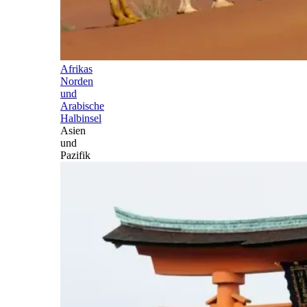
Afrikas
Norden
und
Arabische
Halbinsel
Asien
und
Pazifik