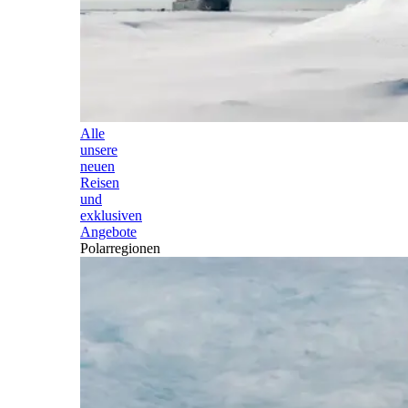
Alle
unsere
neuen
Reisen
und
exklusiven
Angebote
Polarregionen