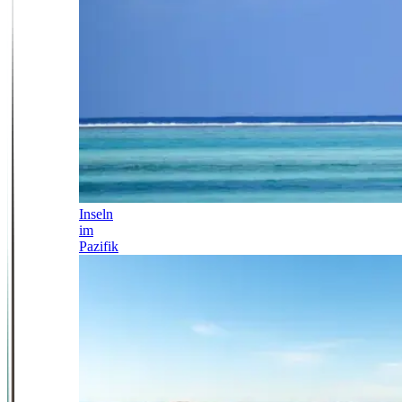
Inseln
im
Pazifik