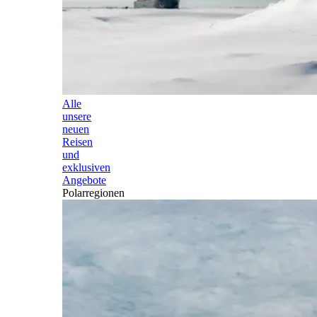
Alle
unsere
neuen
Reisen
und
exklusiven
Angebote
Polarregionen