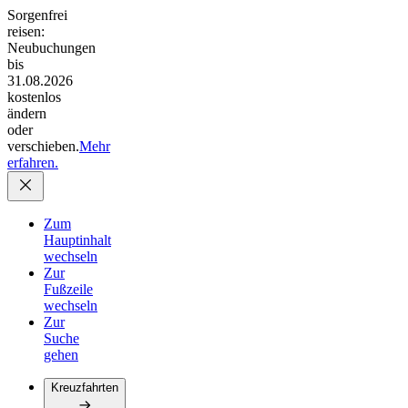
Sorgenfrei
reisen:
Neubuchungen
bis
31.08.2026
kostenlos
ändern
oder
verschieben.
Mehr
erfahren.
Zum
Hauptinhalt
wechseln
Zur
Fußzeile
wechseln
Zur
Suche
gehen
Kreuzfahrten