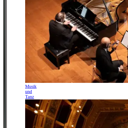
Musik
und
Tanz