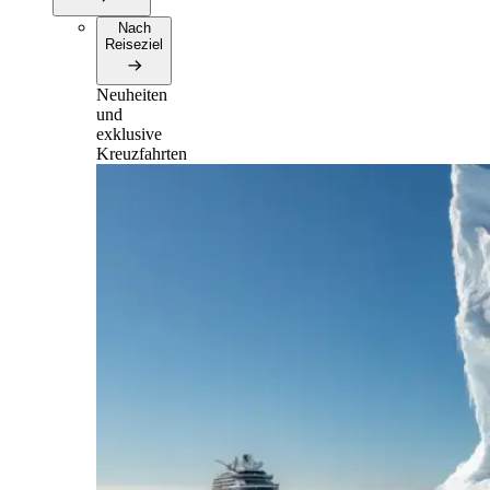
Nach
Reiseziel
Neuheiten
und
exklusive
Kreuzfahrten