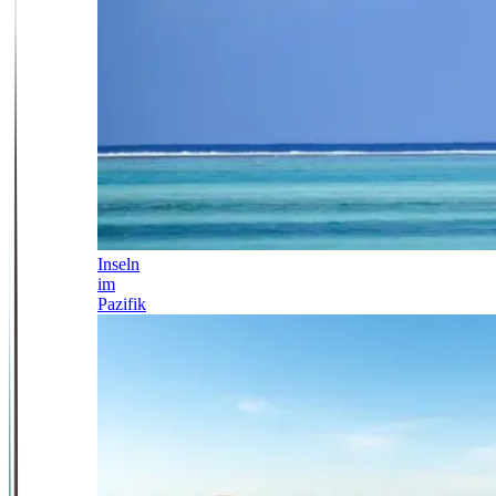
Inseln
im
Pazifik