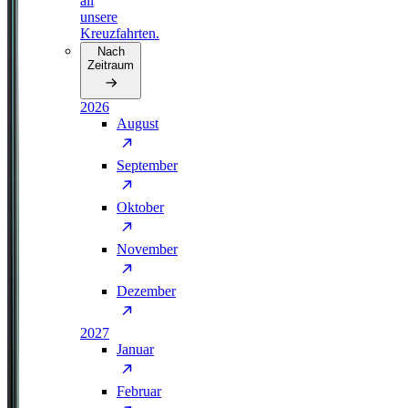
all
unsere
Kreuzfahrten.
Nach
Zeitraum
2026
August
September
Oktober
November
Dezember
2027
Januar
Februar