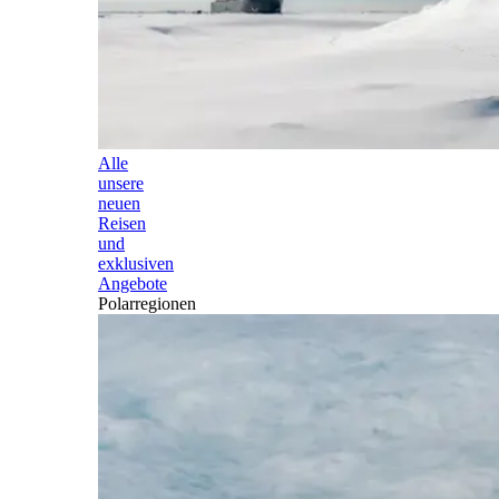
Alle
unsere
neuen
Reisen
und
exklusiven
Angebote
Polarregionen