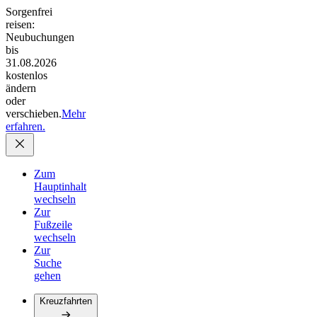
Sorgenfrei
reisen:
Neubuchungen
bis
31.08.2026
kostenlos
ändern
oder
verschieben.
Mehr
erfahren.
Zum
Hauptinhalt
wechseln
Zur
Fußzeile
wechseln
Zur
Suche
gehen
Kreuzfahrten