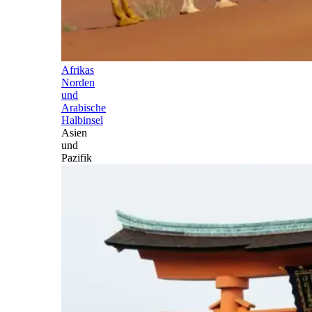
Afrikas
Norden
und
Arabische
Halbinsel
Asien
und
Pazifik