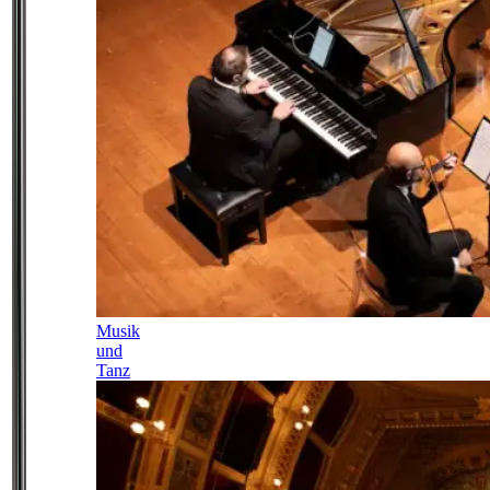
Musik
und
Tanz