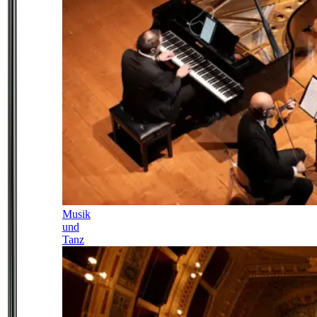
Musik
und
Tanz