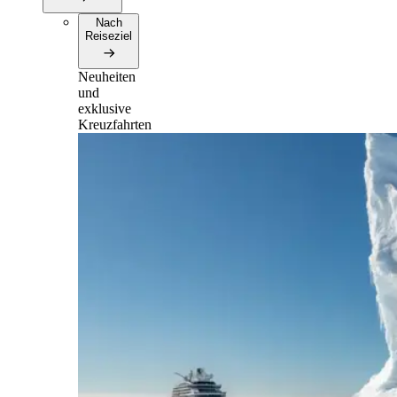
Nach
Reiseziel
Neuheiten
und
exklusive
Kreuzfahrten