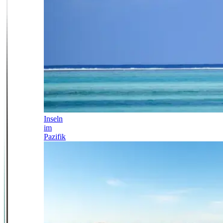
Inseln
im
Pazifik