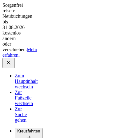
Sorgenfrei
reisen:
Neubuchungen
bis
31.08.2026
kostenlos
ändern
oder
verschieben.
Mehr
erfahren.
Zum
Hauptinhalt
wechseln
Zur
Fußzeile
wechseln
Zur
Suche
gehen
Kreuzfahrten