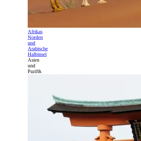
Afrikas
Norden
und
Arabische
Halbinsel
Asien
und
Pazifik