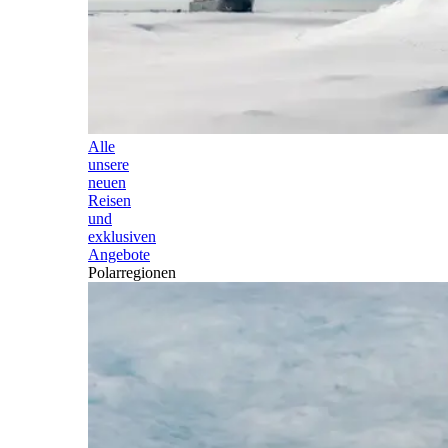
Alle
unsere
neuen
Reisen
und
exklusiven
Angebote
Polarregionen