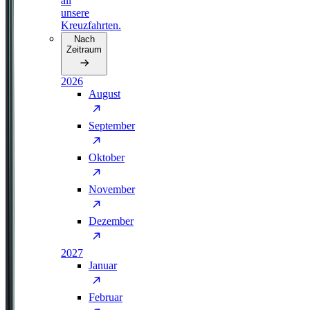
all
unsere
Kreuzfahrten.
Nach
Zeitraum
2026
August
September
Oktober
November
Dezember
2027
Januar
Februar