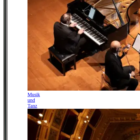
Musik
und
Tanz