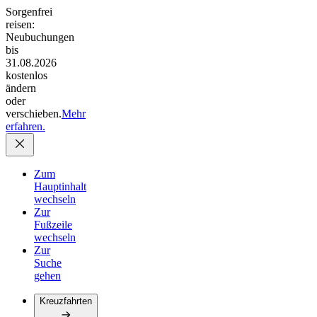
Sorgenfrei
reisen:
Neubuchungen
bis
31.08.2026
kostenlos
ändern
oder
verschieben.
Mehr
erfahren.
Zum
Hauptinhalt
wechseln
Zur
Fußzeile
wechseln
Zur
Suche
gehen
Kreuzfahrten