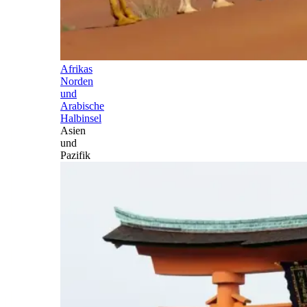
Afrikas
Norden
und
Arabische
Halbinsel
Asien
und
Pazifik