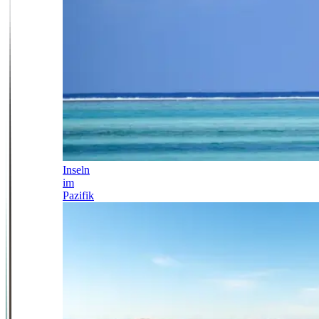
Inseln
im
Pazifik