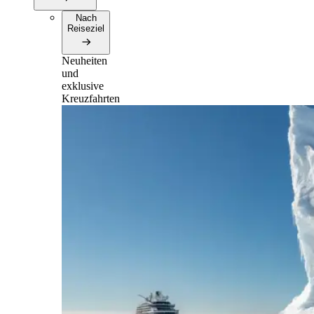
Nach
Reiseziel
Neuheiten
und
exklusive
Kreuzfahrten