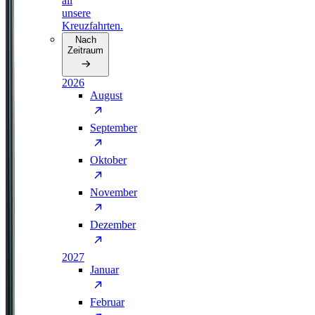
all
unsere
Kreuzfahrten.
Nach
Zeitraum
2026
August
September
Oktober
November
Dezember
2027
Januar
Februar