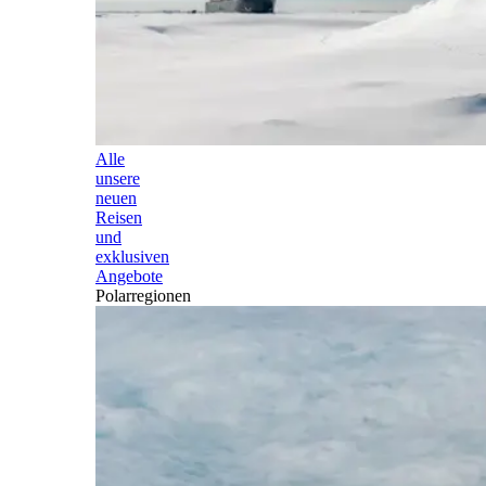
Alle
unsere
neuen
Reisen
und
exklusiven
Angebote
Polarregionen