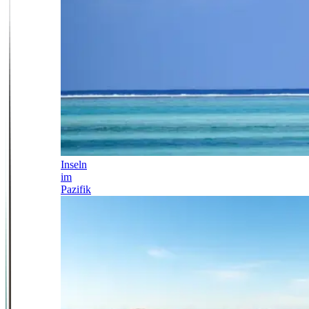
Inseln
im
Pazifik