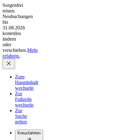
Sorgenfrei
reisen:
Neubuchungen
bis
31.08.2026
kostenlos
ändern
oder
verschieben.
Mehr
erfahren.
Zum
Hauptinhalt
wechseln
Zur
Fußzeile
wechseln
Zur
Suche
gehen
Kreuzfahrten