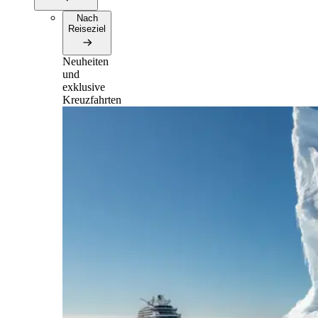
Nach
Reiseziel
Neuheiten
und
exklusive
Kreuzfahrten