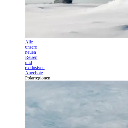
Alle
unsere
neuen
Reisen
und
exklusiven
Angebote
Polarregionen