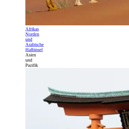
Afrikas
Norden
und
Arabische
Halbinsel
Asien
und
Pazifik