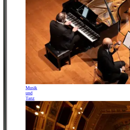
Musik
und
Tanz