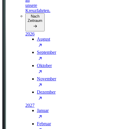
all
unsere
Kreuzfahrten.
Nach
Zeitraum
2026
August
September
Oktober
November
Dezember
2027
Januar
Februar