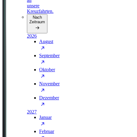
all
unsere
Kreuzfahrten.
Nach
Zeitraum
2026
August
September
Oktober
November
Dezember
2027
Januar
Februar