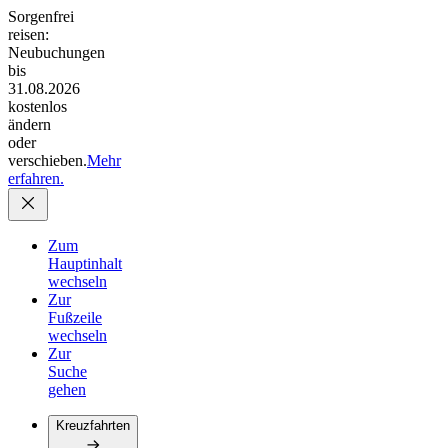
Sorgenfrei
reisen:
Neubuchungen
bis
31.08.2026
kostenlos
ändern
oder
verschieben.
Mehr
erfahren.
Zum
Hauptinhalt
wechseln
Zur
Fußzeile
wechseln
Zur
Suche
gehen
Kreuzfahrten