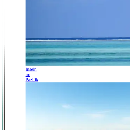
Inseln
im
Pazifik