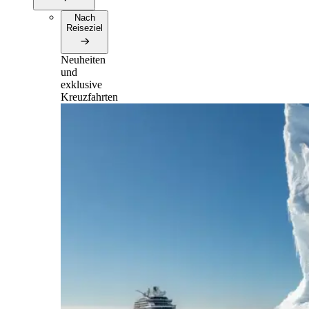
Nach
Reiseziel
Neuheiten
und
exklusive
Kreuzfahrten