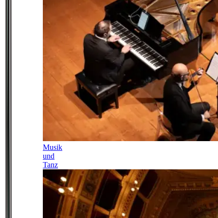
Musik
und
Tanz