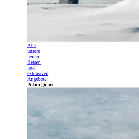
Alle
unsere
neuen
Reisen
und
exklusiven
Angebote
Polarregionen