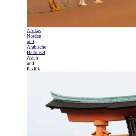
Afrikas
Norden
und
Arabische
Halbinsel
Asien
und
Pazifik