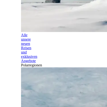
Alle
unsere
neuen
Reisen
und
exklusiven
Angebote
Polarregionen