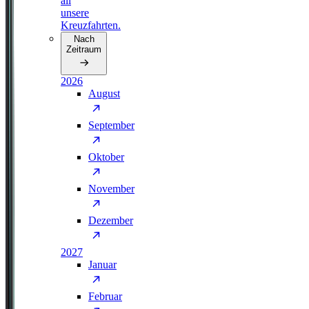
all
unsere
Kreuzfahrten.
Nach
Zeitraum
2026
August
September
Oktober
November
Dezember
2027
Januar
Februar