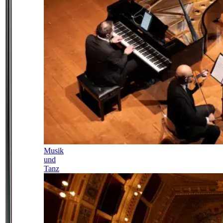
Musik
und
Tanz