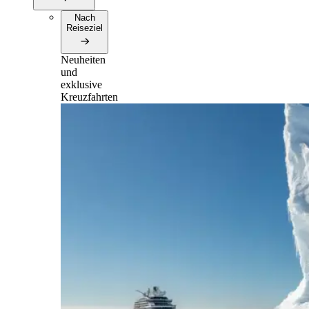
Nach
Reiseziel
Neuheiten
und
exklusive
Kreuzfahrten