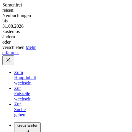
Sorgenfrei
reisen:
Neubuchungen
bis
31.08.2026
kostenlos
ändern
oder
verschieben.
Mehr
erfahren.
Zum
Hauptinhalt
wechseln
Zur
Fußzeile
wechseln
Zur
Suche
gehen
Kreuzfahrten