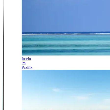
Inseln
im
Pazifik