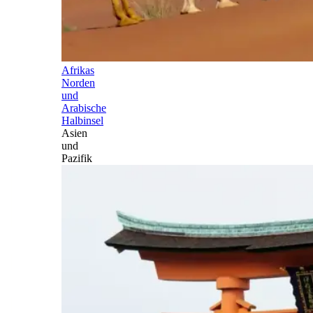
Afrikas
Norden
und
Arabische
Halbinsel
Asien
und
Pazifik