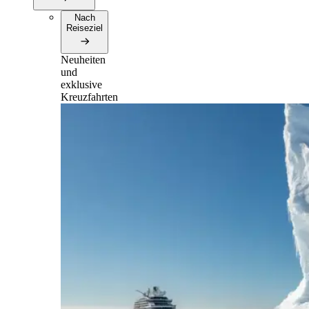
Nach
Reiseziel
Neuheiten
und
exklusive
Kreuzfahrten