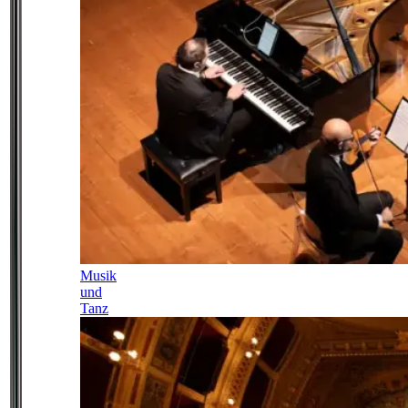
Musik
und
Tanz