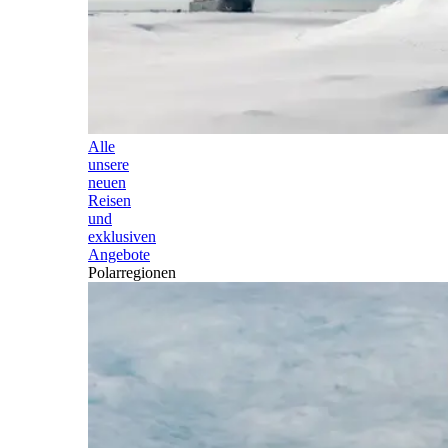
Alle
unsere
neuen
Reisen
und
exklusiven
Angebote
Polarregionen