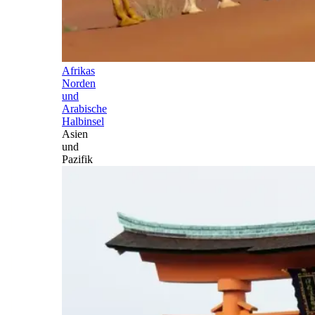
Afrikas
Norden
und
Arabische
Halbinsel
Asien
und
Pazifik