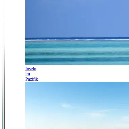
Inseln
im
Pazifik