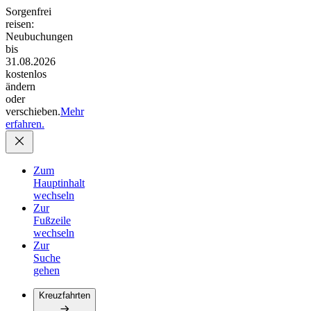
Sorgenfrei
reisen:
Neubuchungen
bis
31.08.2026
kostenlos
ändern
oder
verschieben.
Mehr
erfahren.
Zum
Hauptinhalt
wechseln
Zur
Fußzeile
wechseln
Zur
Suche
gehen
Kreuzfahrten