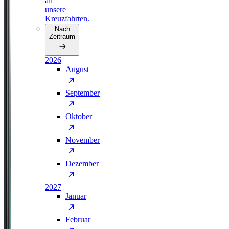
all
unsere
Kreuzfahrten.
Nach
Zeitraum
2026
August
September
Oktober
November
Dezember
2027
Januar
Februar