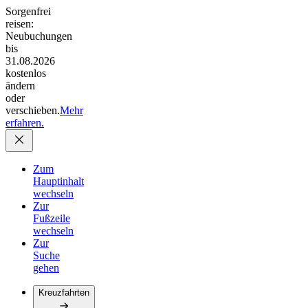
Sorgenfrei
reisen:
Neubuchungen
bis
31.08.2026
kostenlos
ändern
oder
verschieben.
Mehr
erfahren.
Zum
Hauptinhalt
wechseln
Zur
Fußzeile
wechseln
Zur
Suche
gehen
Kreuzfahrten