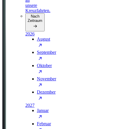
all
unsere
Kreuzfahrten.
Nach
Zeitraum
2026
August
September
Oktober
November
Dezember
2027
Januar
Februar