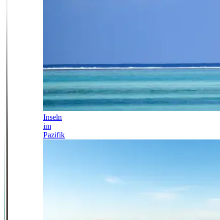
Inseln
im
Pazifik