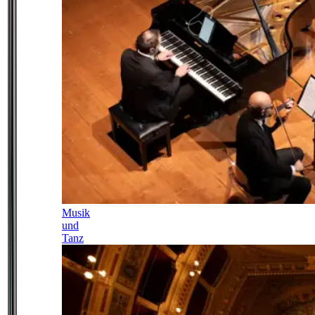
Musik
und
Tanz