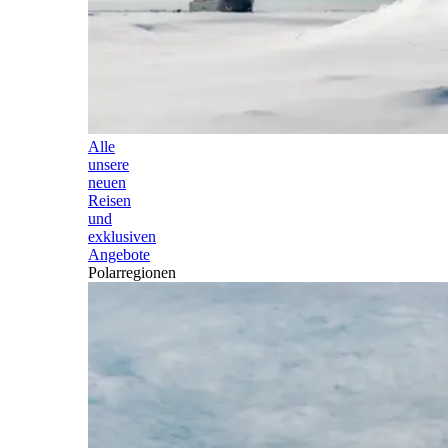
Alle
unsere
neuen
Reisen
und
exklusiven
Angebote
Polarregionen