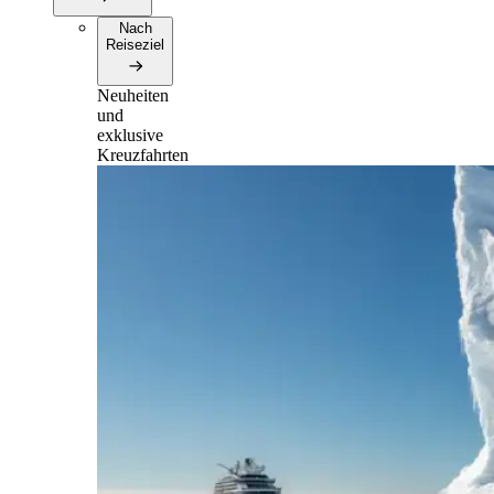
Nach
Reiseziel
Neuheiten
und
exklusive
Kreuzfahrten