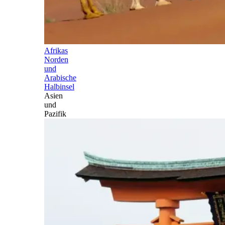
Afrikas
Norden
und
Arabische
Halbinsel
Asien
und
Pazifik