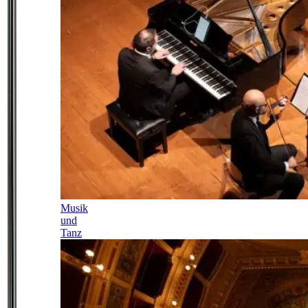
Musik
und
Tanz