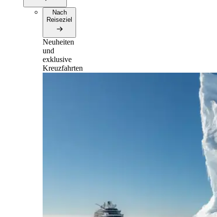
Nach
Reiseziel
Neuheiten
und
exklusive
Kreuzfahrten