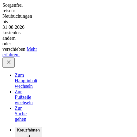
Sorgenfrei
reisen:
Neubuchungen
bis
31.08.2026
kostenlos
ändern
oder
verschieben.
Mehr
erfahren.
Zum
Hauptinhalt
wechseln
Zur
Fußzeile
wechseln
Zur
Suche
gehen
Kreuzfahrten