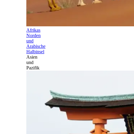
Afrikas
Norden
und
Arabische
Halbinsel
Asien
und
Pazifik