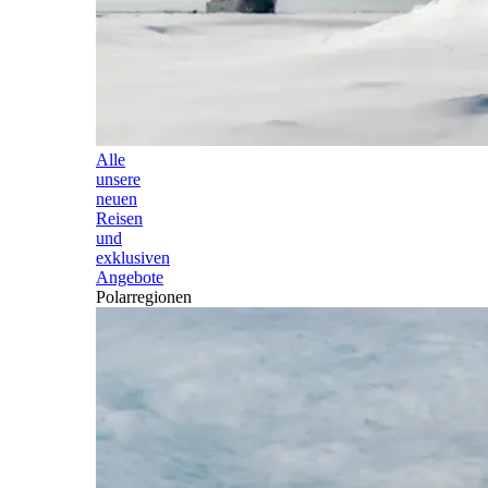
Alle
unsere
neuen
Reisen
und
exklusiven
Angebote
Polarregionen