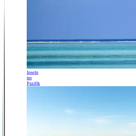
Inseln
im
Pazifik