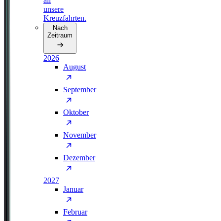
all
unsere
Kreuzfahrten.
Nach
Zeitraum
2026
August
September
Oktober
November
Dezember
2027
Januar
Februar