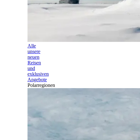
Alle
unsere
neuen
Reisen
und
exklusiven
Angebote
Polarregionen