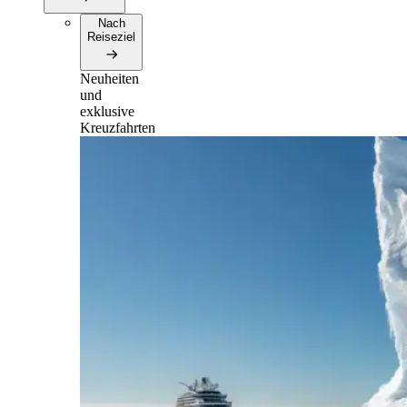
Nach
Reiseziel
Neuheiten
und
exklusive
Kreuzfahrten