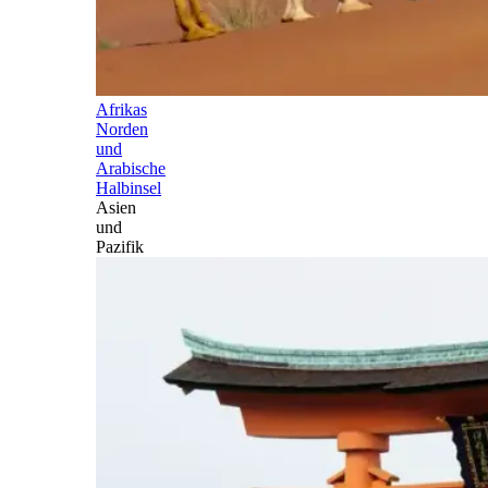
Afrikas
Norden
und
Arabische
Halbinsel
Asien
und
Pazifik