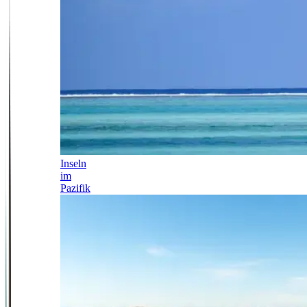
Inseln
im
Pazifik