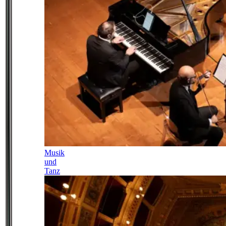
Musik
und
Tanz