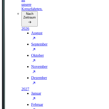
all
unsere
Kreuzfahrten.
Nach
Zeitraum
2026
August
September
Oktober
November
Dezember
2027
Januar
Februar