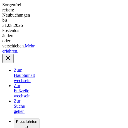
Sorgenfrei
reisen:
Neubuchungen
bis
31.08.2026
kostenlos
ändern
oder
verschieben.
Mehr
erfahren.
Zum
Hauptinhalt
wechseln
Zur
Fußzeile
wechseln
Zur
Suche
gehen
Kreuzfahrten