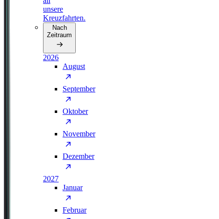
all
unsere
Kreuzfahrten.
Nach
Zeitraum
2026
August
September
Oktober
November
Dezember
2027
Januar
Februar