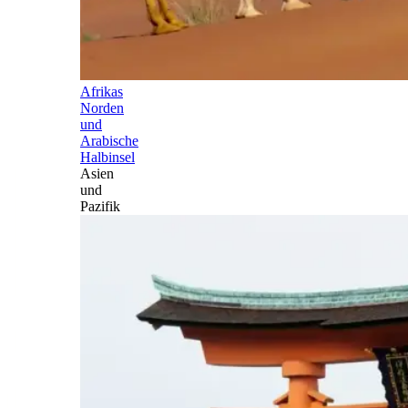
Afrikas
Norden
und
Arabische
Halbinsel
Asien
und
Pazifik