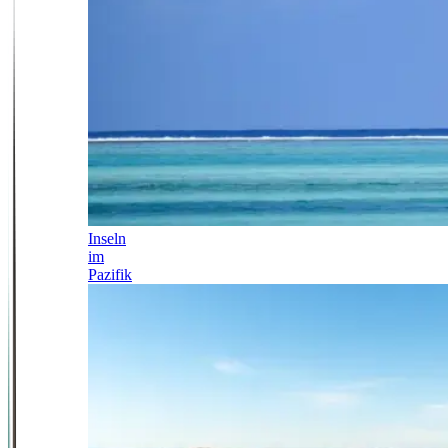
Inseln
im
Pazifik