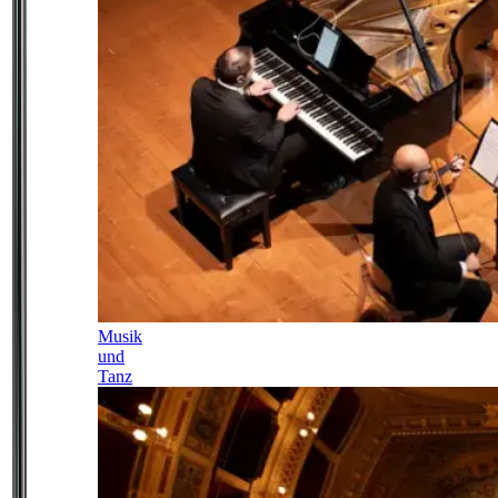
Musik
und
Tanz