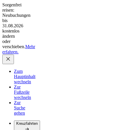
Sorgenfrei
reisen:
Neubuchungen
bis
31.08.2026
kostenlos
ändern
oder
verschieben.
Mehr
erfahren.
Zum
Hauptinhalt
wechseln
Zur
Fußzeile
wechseln
Zur
Suche
gehen
Kreuzfahrten