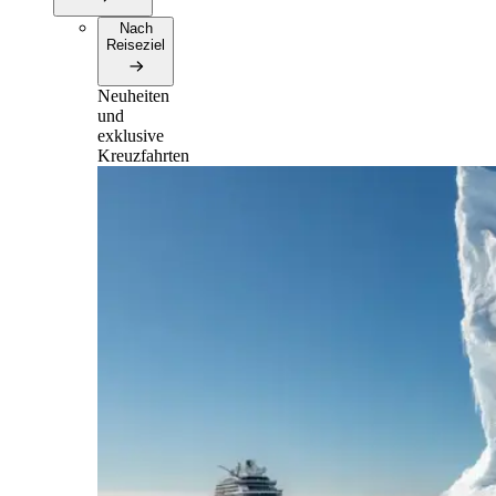
Nach
Reiseziel
Neuheiten
und
exklusive
Kreuzfahrten