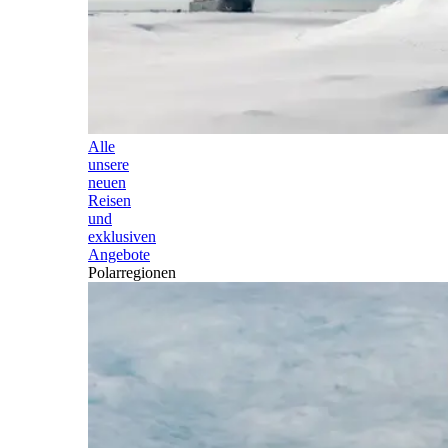
Alle
unsere
neuen
Reisen
und
exklusiven
Angebote
Polarregionen