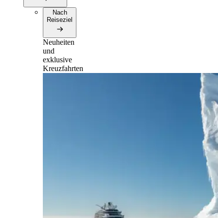
Nach
Reiseziel
Neuheiten
und
exklusive
Kreuzfahrten