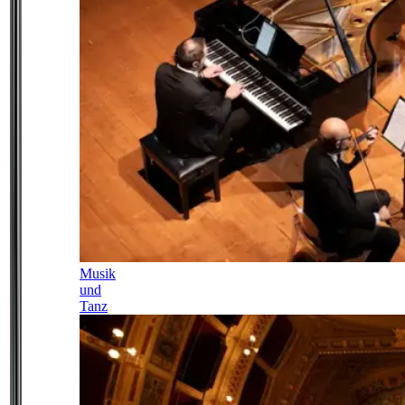
Musik
und
Tanz