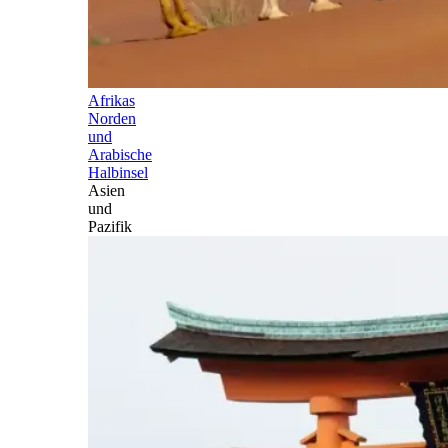
Afrikas
Norden
und
Arabische
Halbinsel
Asien
und
Pazifik