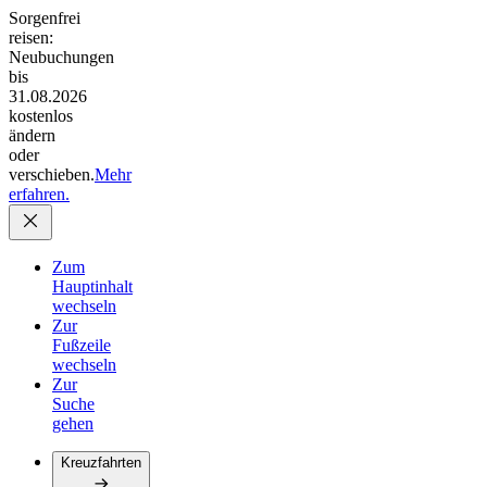
Sorgenfrei
reisen:
Neubuchungen
bis
31.08.2026
kostenlos
ändern
oder
verschieben.
Mehr
erfahren.
Zum
Hauptinhalt
wechseln
Zur
Fußzeile
wechseln
Zur
Suche
gehen
Kreuzfahrten