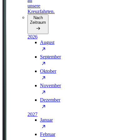
all
unsere
Kreuzfahrten.
Nach
Zeitraum
2026
August
September
Oktober
November
Dezember
2027
Januar
Februar