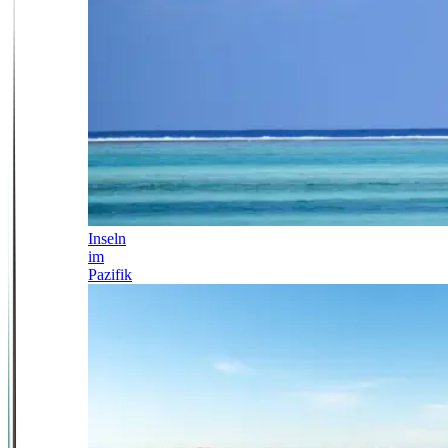
Inseln
im
Pazifik