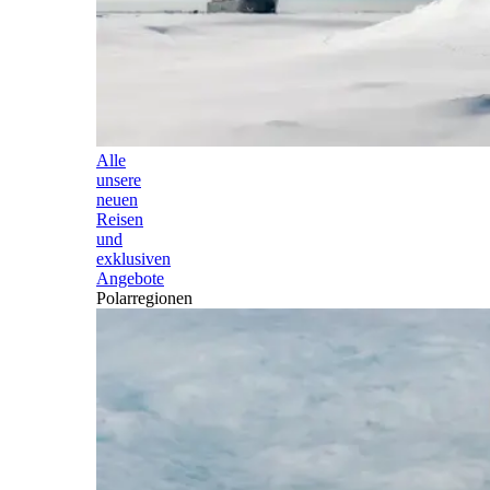
Alle
unsere
neuen
Reisen
und
exklusiven
Angebote
Polarregionen