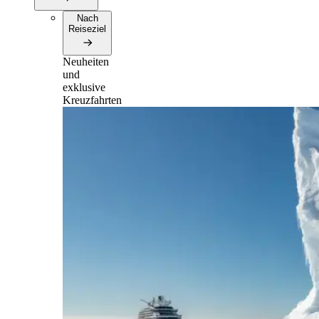
Nach
Reiseziel
Neuheiten
und
exklusive
Kreuzfahrten