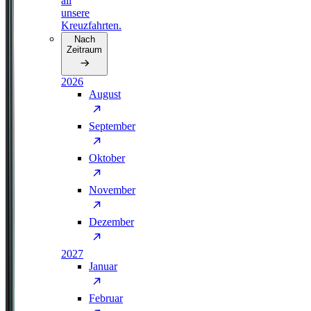
all
unsere
Kreuzfahrten.
Nach
Zeitraum
2026
August
September
Oktober
November
Dezember
2027
Januar
Februar