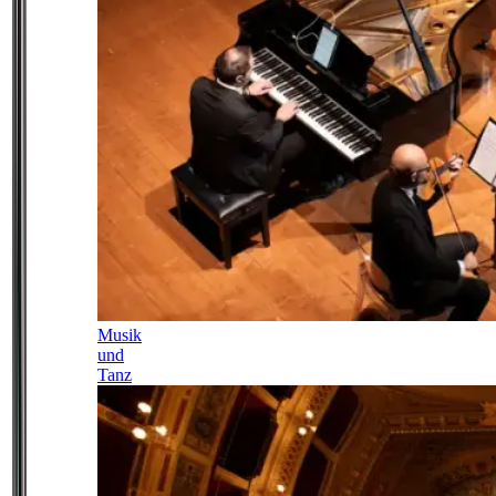
Musik
und
Tanz