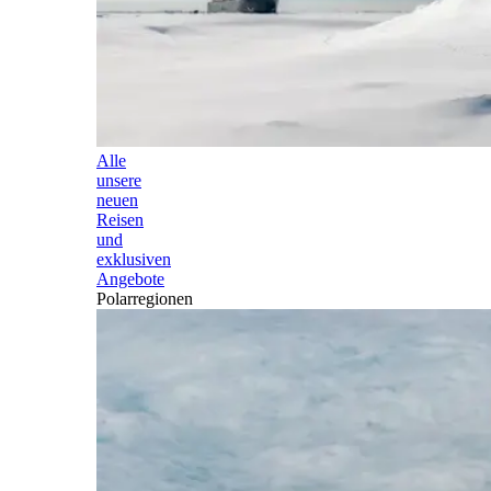
Alle
unsere
neuen
Reisen
und
exklusiven
Angebote
Polarregionen