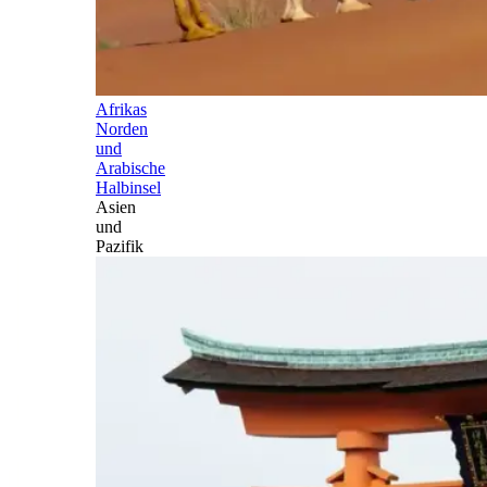
Afrikas
Norden
und
Arabische
Halbinsel
Asien
und
Pazifik