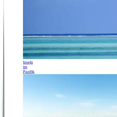
Inseln
im
Pazifik