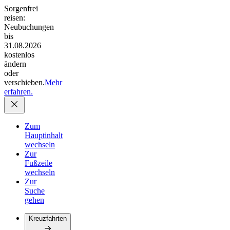
Sorgenfrei
reisen:
Neubuchungen
bis
31.08.2026
kostenlos
ändern
oder
verschieben.
Mehr
erfahren.
Zum
Hauptinhalt
wechseln
Zur
Fußzeile
wechseln
Zur
Suche
gehen
Kreuzfahrten