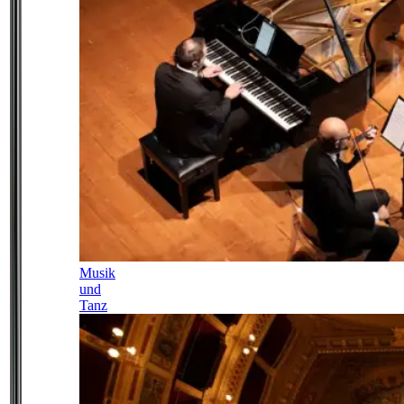
Musik
und
Tanz