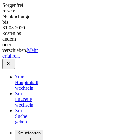
Sorgenfrei
reisen:
Neubuchungen
bis
31.08.2026
kostenlos
ändern
oder
verschieben.
Mehr
erfahren.
Zum
Hauptinhalt
wechseln
Zur
Fußzeile
wechseln
Zur
Suche
gehen
Kreuzfahrten