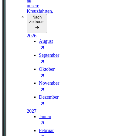
all
unsere
Kreuzfahrten.
Nach
Zeitraum
2026
August
September
Oktober
November
Dezember
2027
Januar
Februar