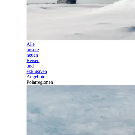
Alle
unsere
neuen
Reisen
und
exklusiven
Angebote
Polarregionen