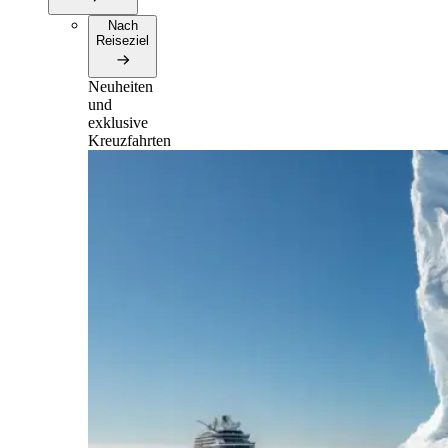
Nach
Reiseziel
Neuheiten
und
exklusive
Kreuzfahrten