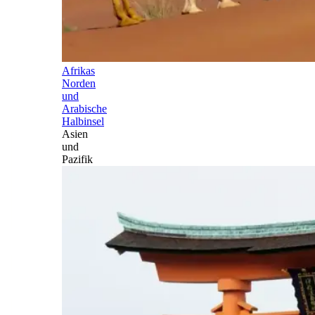
Afrikas
Norden
und
Arabische
Halbinsel
Asien
und
Pazifik