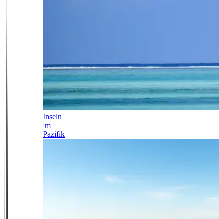
Inseln
im
Pazifik