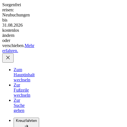
Sorgenfrei
reisen:
Neubuchungen
bis
31.08.2026
kostenlos
ändern
oder
verschieben.
Mehr
erfahren.
Zum
Hauptinhalt
wechseln
Zur
Fußzeile
wechseln
Zur
Suche
gehen
Kreuzfahrten