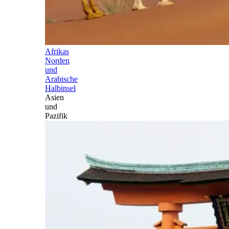
Afrikas
Norden
und
Arabische
Halbinsel
Asien
und
Pazifik