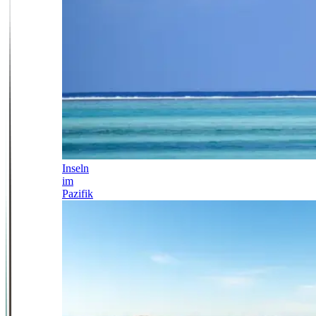
Inseln
im
Pazifik