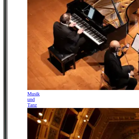
Musik
und
Tanz