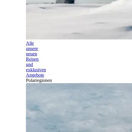
Alle
unsere
neuen
Reisen
und
exklusiven
Angebote
Polarregionen