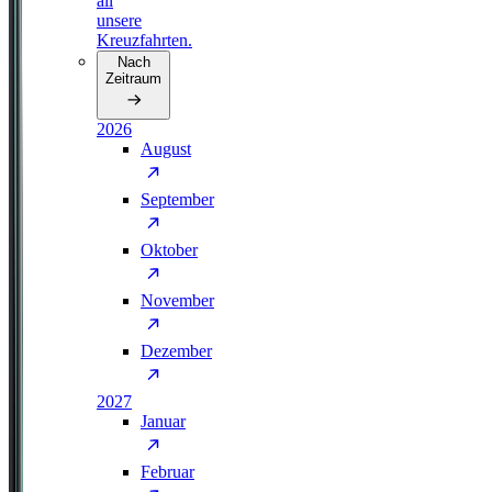
all
unsere
Kreuzfahrten.
Nach
Zeitraum
2026
August
September
Oktober
November
Dezember
2027
Januar
Februar