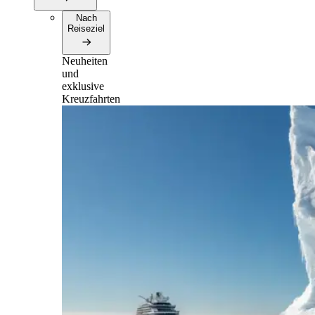
Nach
Reiseziel
Neuheiten
und
exklusive
Kreuzfahrten