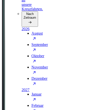
all
unsere
Kreuzfahrten.
Nach
Zeitraum
2026
August
September
Oktober
November
Dezember
2027
Januar
Februar