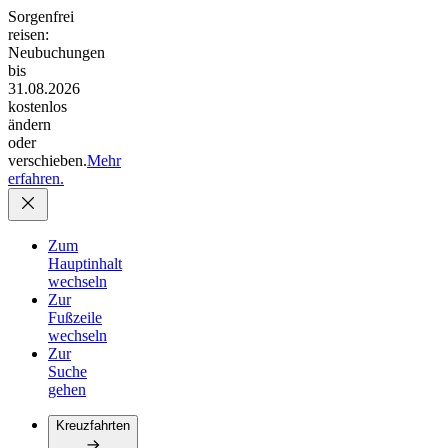
Sorgenfrei
reisen:
Neubuchungen
bis
31.08.2026
kostenlos
ändern
oder
verschieben.
Mehr
erfahren.
Zum
Hauptinhalt
wechseln
Zur
Fußzeile
wechseln
Zur
Suche
gehen
Kreuzfahrten