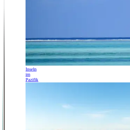
Inseln
im
Pazifik