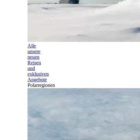
Alle
unsere
neuen
Reisen
und
exklusiven
Angebote
Polarregionen