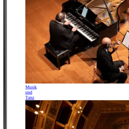
Musik
und
Tanz