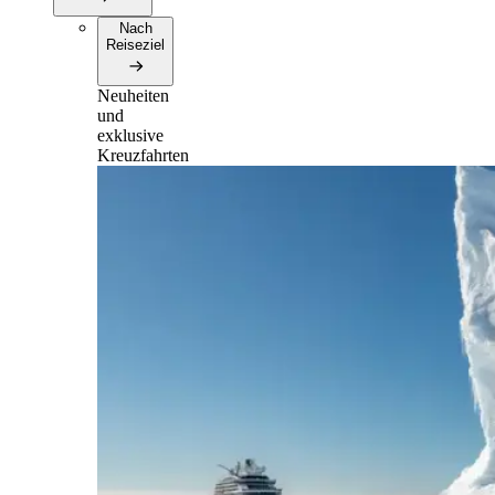
Nach
Reiseziel
Neuheiten
und
exklusive
Kreuzfahrten