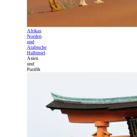
Afrikas
Norden
und
Arabische
Halbinsel
Asien
und
Pazifik