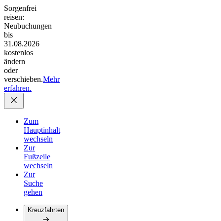
Sorgenfrei
reisen:
Neubuchungen
bis
31.08.2026
kostenlos
ändern
oder
verschieben.
Mehr
erfahren.
Zum
Hauptinhalt
wechseln
Zur
Fußzeile
wechseln
Zur
Suche
gehen
Kreuzfahrten