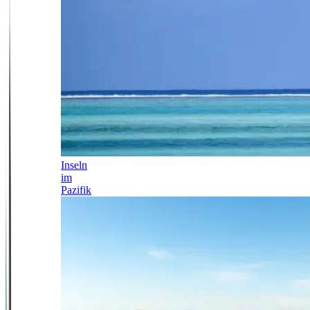
Inseln
im
Pazifik