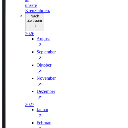
all
unsere
Kreuzfahrten.
Nach
Zeitraum
2026
August
September
Oktober
November
Dezember
2027
Januar
Februar