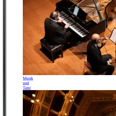
Musik
und
Tanz