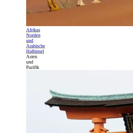
Afrikas
Norden
und
Arabische
Halbinsel
Asien
und
Pazifik