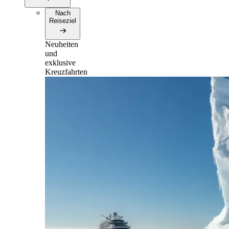
Nach
Reiseziel
Neuheiten
und
exklusive
Kreuzfahrten