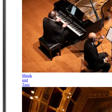
Musik
und
Tanz