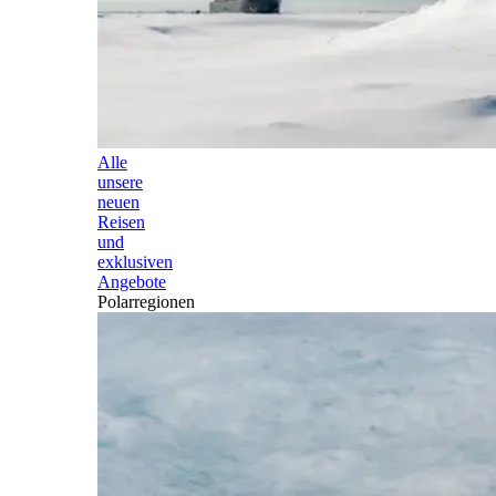
Alle
unsere
neuen
Reisen
und
exklusiven
Angebote
Polarregionen