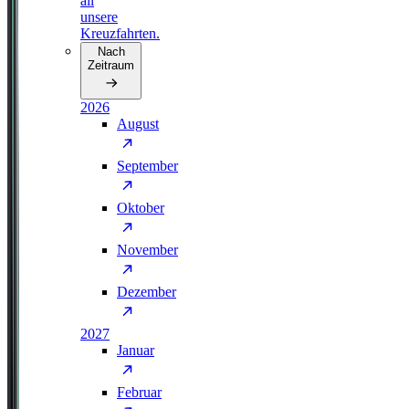
all
unsere
Kreuzfahrten.
Nach
Zeitraum
2026
August
September
Oktober
November
Dezember
2027
Januar
Februar