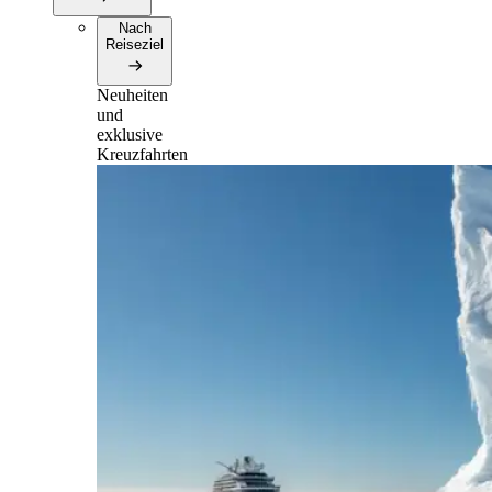
Nach
Reiseziel
Neuheiten
und
exklusive
Kreuzfahrten