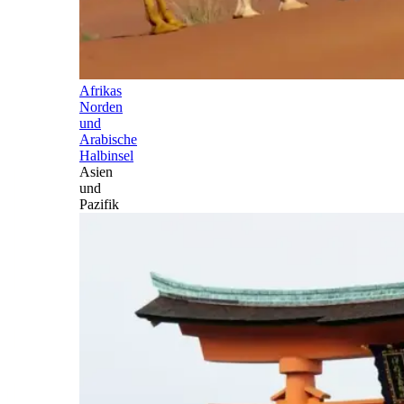
Afrikas
Norden
und
Arabische
Halbinsel
Asien
und
Pazifik