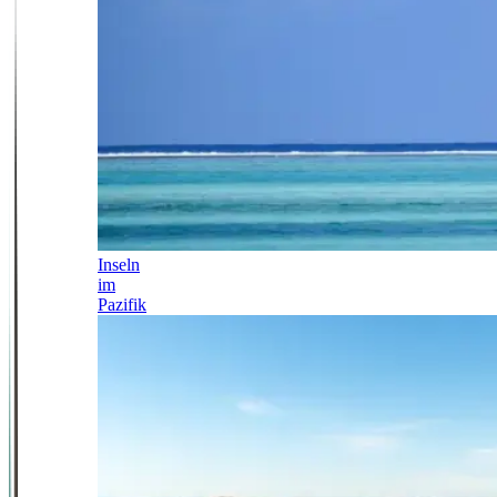
Inseln
im
Pazifik