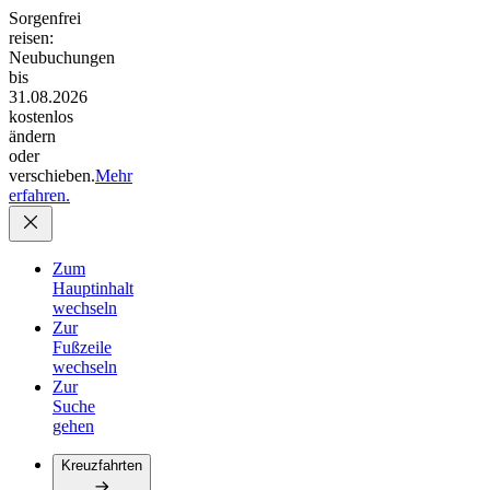
Sorgenfrei
reisen:
Neubuchungen
bis
31.08.2026
kostenlos
ändern
oder
verschieben.
Mehr
erfahren.
Zum
Hauptinhalt
wechseln
Zur
Fußzeile
wechseln
Zur
Suche
gehen
Kreuzfahrten