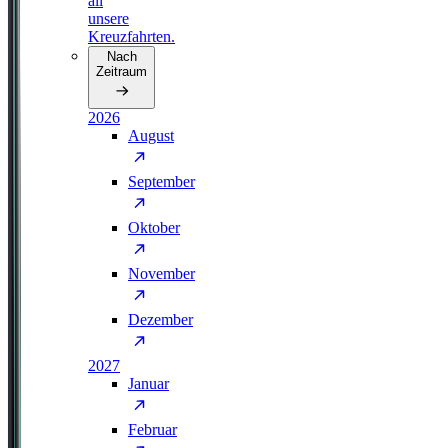
all
unsere
Kreuzfahrten.
Nach
Zeitraum
2026
August
September
Oktober
November
Dezember
2027
Januar
Februar