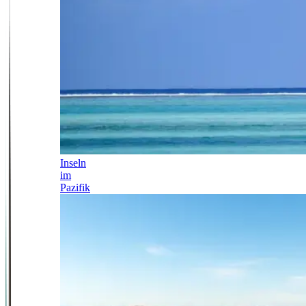
Inseln
im
Pazifik