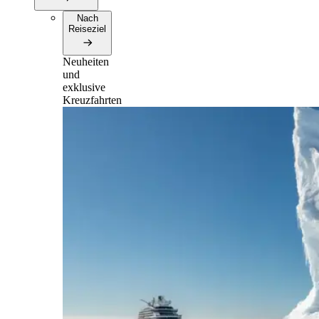
Nach
Reiseziel
Neuheiten
und
exklusive
Kreuzfahrten