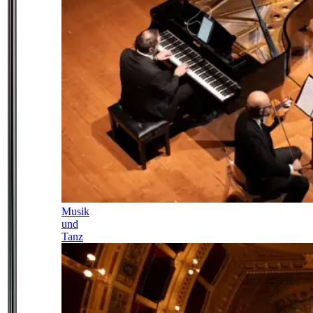
Musik
und
Tanz