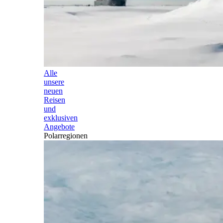
Alle
unsere
neuen
Reisen
und
exklusiven
Angebote
Polarregionen