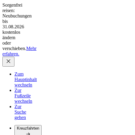
Sorgenfrei
reisen:
Neubuchungen
bis
31.08.2026
kostenlos
ändern
oder
verschieben.
Mehr
erfahren.
Zum
Hauptinhalt
wechseln
Zur
Fußzeile
wechseln
Zur
Suche
gehen
Kreuzfahrten