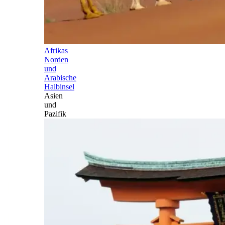
Afrikas
Norden
und
Arabische
Halbinsel
Asien
und
Pazifik