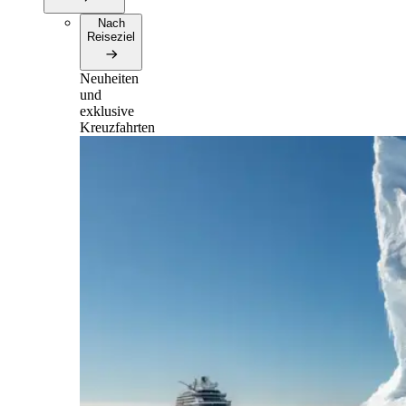
Nach
Reiseziel
Neuheiten
und
exklusive
Kreuzfahrten