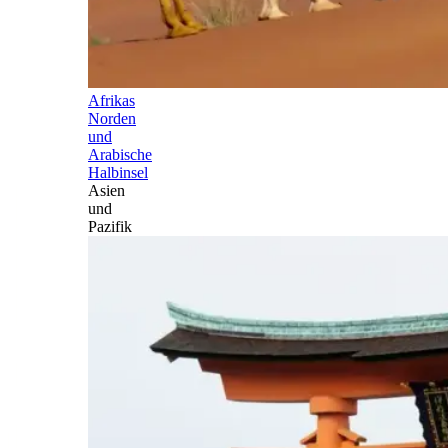
Afrikas
Norden
und
Arabische
Halbinsel
Asien
und
Pazifik