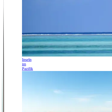
Inseln
im
Pazifik