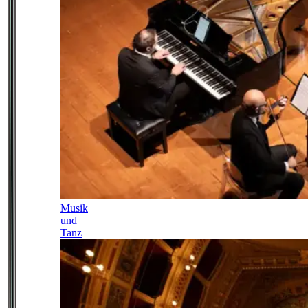
Musik
und
Tanz