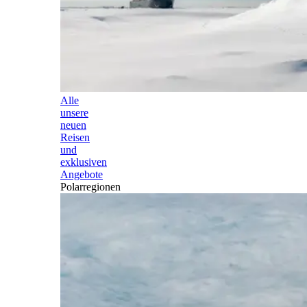
Alle
unsere
neuen
Reisen
und
exklusiven
Angebote
Polarregionen