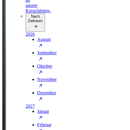
all
unsere
Kreuzfahrten.
Nach
Zeitraum
2026
August
September
Oktober
November
Dezember
2027
Januar
Februar