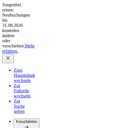
Sorgenfrei
reisen:
Neubuchungen
bis
31.08.2026
kostenlos
ändern
oder
verschieben.
Mehr
erfahren.
Zum
Hauptinhalt
wechseln
Zur
Fußzeile
wechseln
Zur
Suche
gehen
Kreuzfahrten