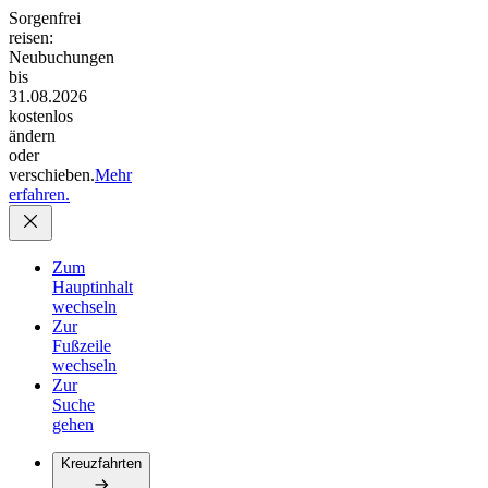
Sorgenfrei
reisen:
Neubuchungen
bis
31.08.2026
kostenlos
ändern
oder
verschieben.
Mehr
erfahren.
Zum
Hauptinhalt
wechseln
Zur
Fußzeile
wechseln
Zur
Suche
gehen
Kreuzfahrten