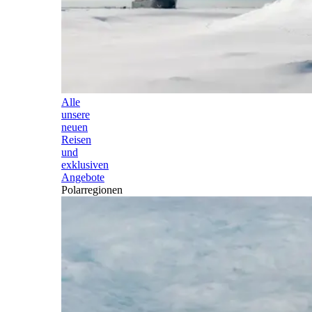
Alle
unsere
neuen
Reisen
und
exklusiven
Angebote
Polarregionen