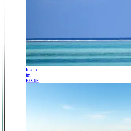
Inseln
im
Pazifik