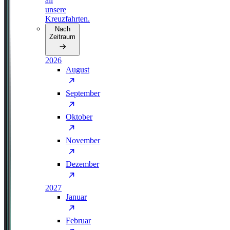
all
unsere
Kreuzfahrten.
Nach
Zeitraum
2026
August
September
Oktober
November
Dezember
2027
Januar
Februar