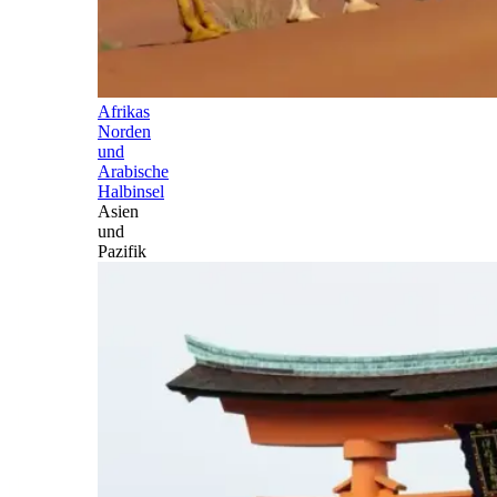
Afrikas
Norden
und
Arabische
Halbinsel
Asien
und
Pazifik