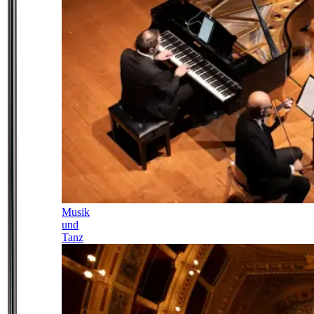
Musik
und
Tanz