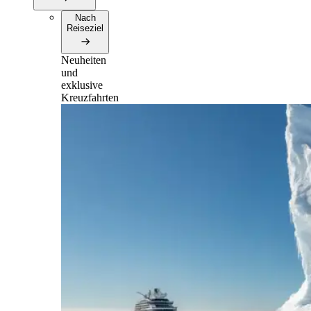
Nach
Reiseziel
Neuheiten
und
exklusive
Kreuzfahrten