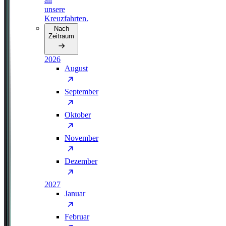
all
unsere
Kreuzfahrten.
Nach
Zeitraum
2026
August
September
Oktober
November
Dezember
2027
Januar
Februar