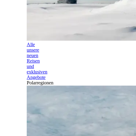
Alle
unsere
neuen
Reisen
und
exklusiven
Angebote
Polarregionen