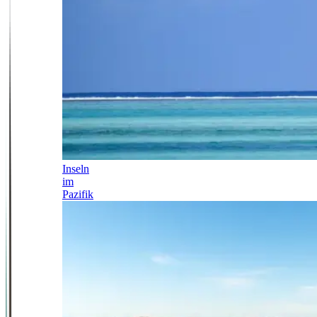
Inseln
im
Pazifik