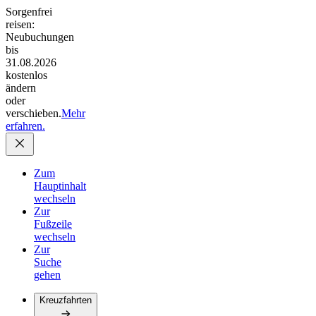
Sorgenfrei
reisen:
Neubuchungen
bis
31.08.2026
kostenlos
ändern
oder
verschieben.
Mehr
erfahren.
Zum
Hauptinhalt
wechseln
Zur
Fußzeile
wechseln
Zur
Suche
gehen
Kreuzfahrten