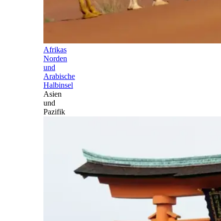
Afrikas
Norden
und
Arabische
Halbinsel
Asien
und
Pazifik