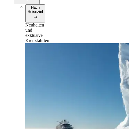
Nach
Reiseziel
Neuheiten
und
exklusive
Kreuzfahrten