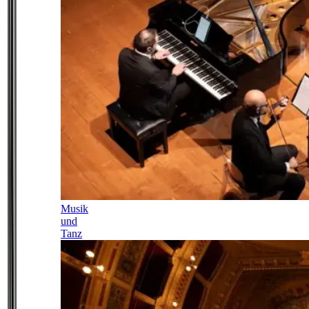
Musik
und
Tanz