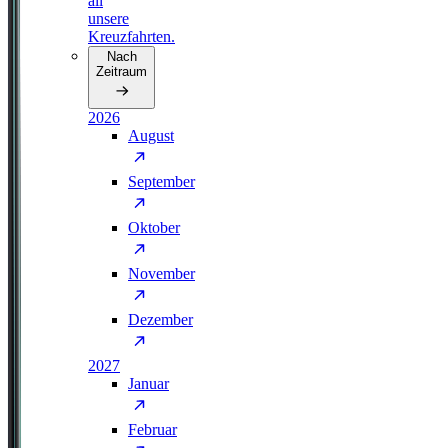
all
unsere
Kreuzfahrten.
Nach
Zeitraum
2026
August
September
Oktober
November
Dezember
2027
Januar
Februar