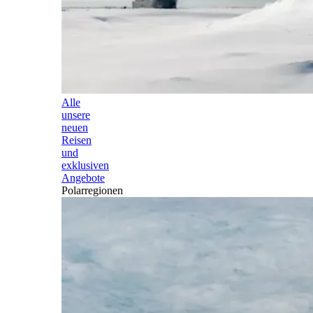
Alle
unsere
neuen
Reisen
und
exklusiven
Angebote
Polarregionen