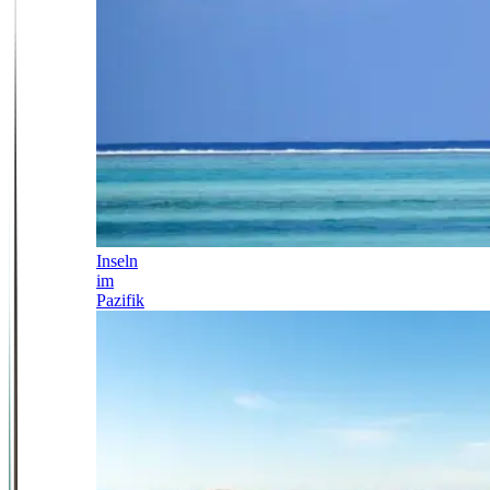
Inseln
im
Pazifik