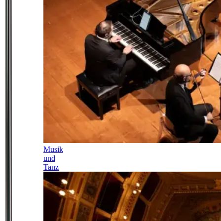
Musik
und
Tanz