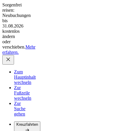
Sorgenfrei
reisen:
Neubuchungen
bis
31.08.2026
kostenlos
ändern
oder
verschieben.
Mehr
erfahren.
Zum
Hauptinhalt
wechseln
Zur
Fußzeile
wechseln
Zur
Suche
gehen
Kreuzfahrten