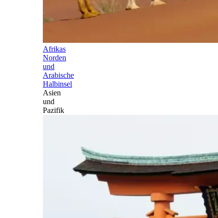
Afrikas
Norden
und
Arabische
Halbinsel
Asien
und
Pazifik