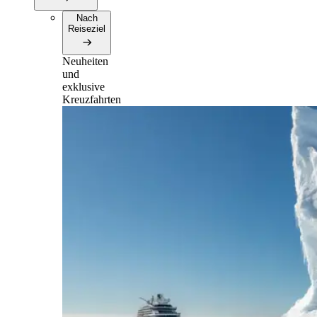
Nach
Reiseziel
Neuheiten
und
exklusive
Kreuzfahrten