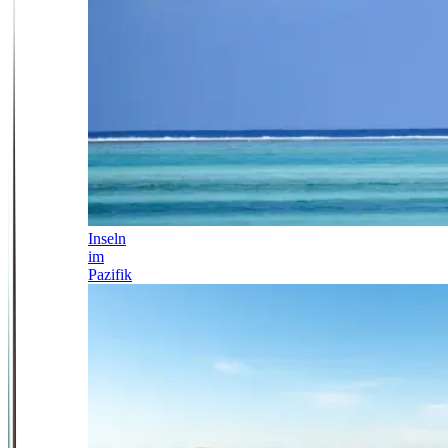
Inseln
im
Pazifik