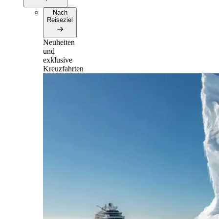
Nach
Reiseziel
Neuheiten
und
exklusive
Kreuzfahrten