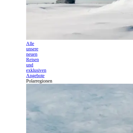
Alle
unsere
neuen
Reisen
und
exklusiven
Angebote
Polarregionen