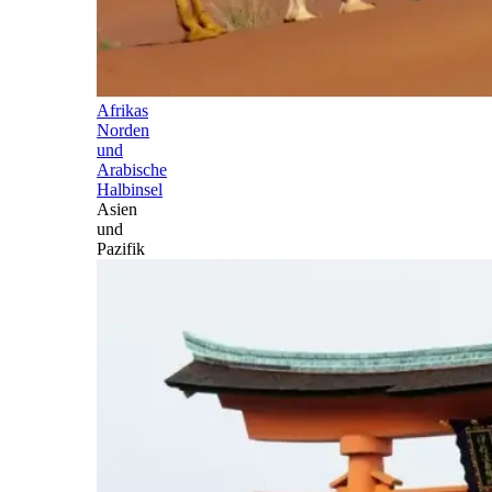
Afrikas
Norden
und
Arabische
Halbinsel
Asien
und
Pazifik