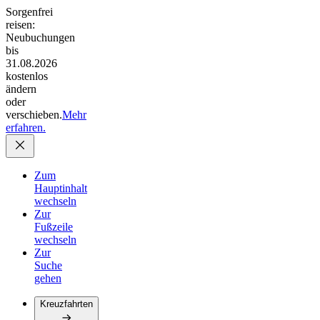
Sorgenfrei
reisen:
Neubuchungen
bis
31.08.2026
kostenlos
ändern
oder
verschieben.
Mehr
erfahren.
Zum
Hauptinhalt
wechseln
Zur
Fußzeile
wechseln
Zur
Suche
gehen
Kreuzfahrten