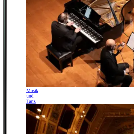
Musik
und
Tanz