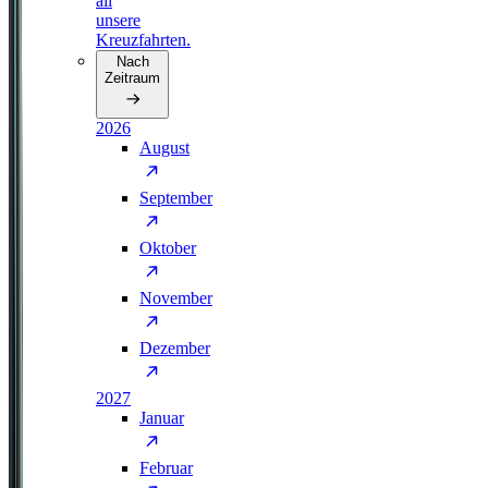
all
unsere
Kreuzfahrten.
Nach
Zeitraum
2026
August
September
Oktober
November
Dezember
2027
Januar
Februar