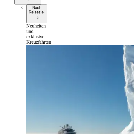
Nach
Reiseziel
Neuheiten
und
exklusive
Kreuzfahrten