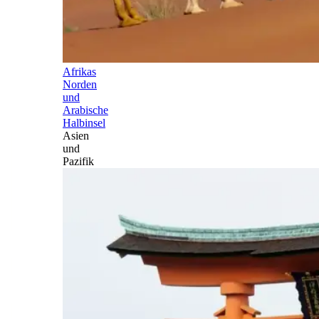
Afrikas
Norden
und
Arabische
Halbinsel
Asien
und
Pazifik