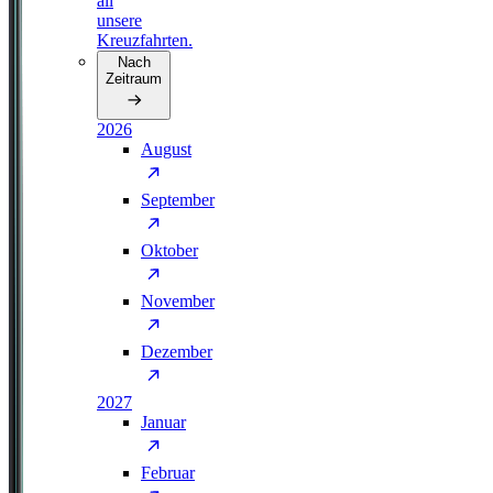
all
unsere
Kreuzfahrten.
Nach
Zeitraum
2026
August
September
Oktober
November
Dezember
2027
Januar
Februar