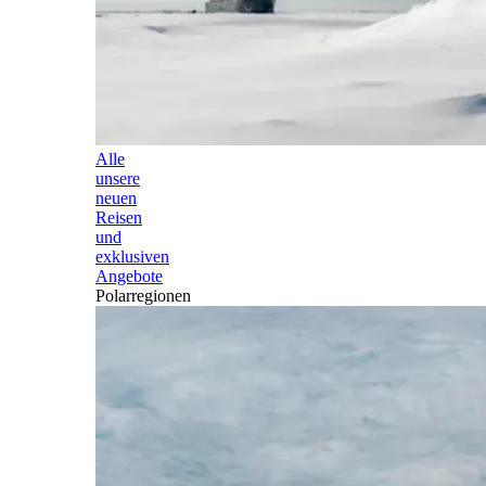
Alle
unsere
neuen
Reisen
und
exklusiven
Angebote
Polarregionen