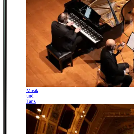
Musik
und
Tanz