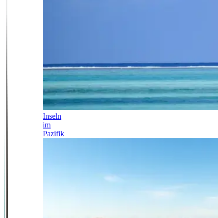
Inseln
im
Pazifik