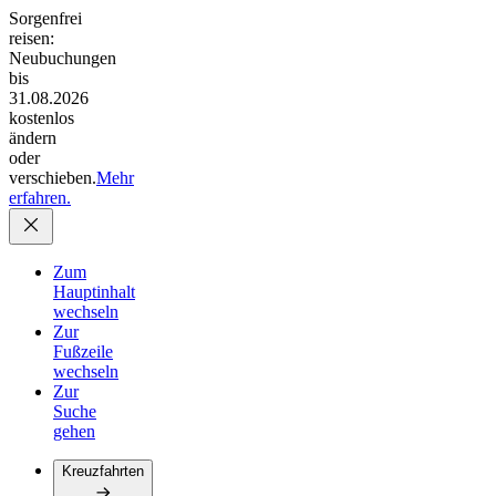
Sorgenfrei
reisen:
Neubuchungen
bis
31.08.2026
kostenlos
ändern
oder
verschieben.
Mehr
erfahren.
Zum
Hauptinhalt
wechseln
Zur
Fußzeile
wechseln
Zur
Suche
gehen
Kreuzfahrten