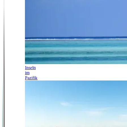
Inseln
im
Pazifik