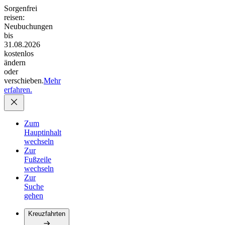
Sorgenfrei
reisen:
Neubuchungen
bis
31.08.2026
kostenlos
ändern
oder
verschieben.
Mehr
erfahren.
Zum
Hauptinhalt
wechseln
Zur
Fußzeile
wechseln
Zur
Suche
gehen
Kreuzfahrten