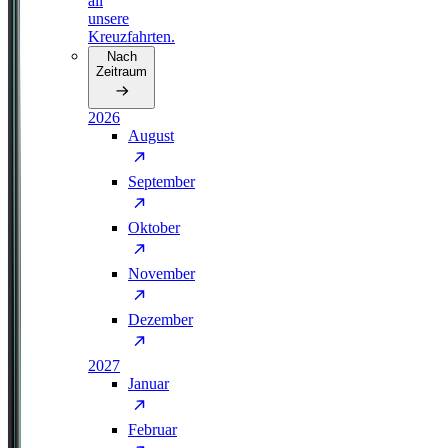
all
unsere
Kreuzfahrten.
Nach
Zeitraum
2026
August
September
Oktober
November
Dezember
2027
Januar
Februar