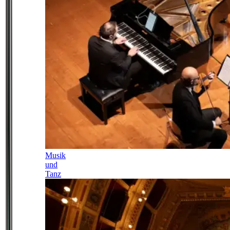
Musik
und
Tanz