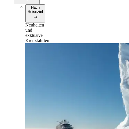
Nach
Reiseziel
Neuheiten
und
exklusive
Kreuzfahrten