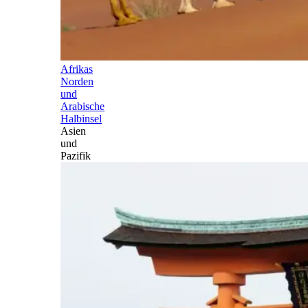
Afrikas
Norden
und
Arabische
Halbinsel
Asien
und
Pazifik