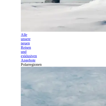
Alle
unsere
neuen
Reisen
und
exklusiven
Angebote
Polarregionen