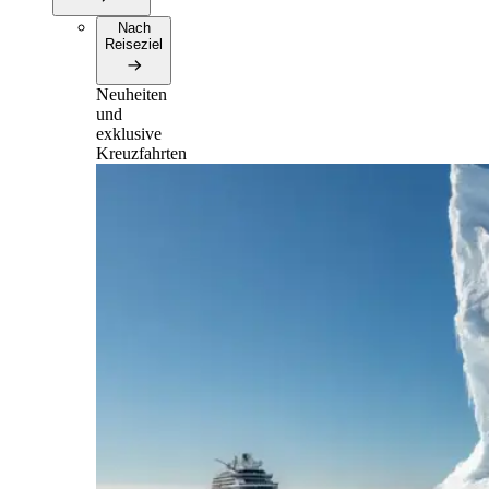
Nach
Reiseziel
Neuheiten
und
exklusive
Kreuzfahrten