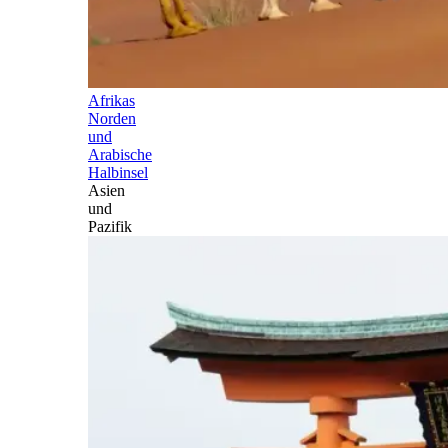
Afrikas
Norden
und
Arabische
Halbinsel
Asien
und
Pazifik