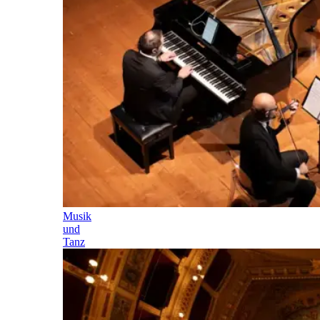
Musik
und
Tanz