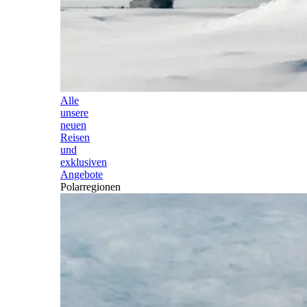
Alle
unsere
neuen
Reisen
und
exklusiven
Angebote
Polarregionen