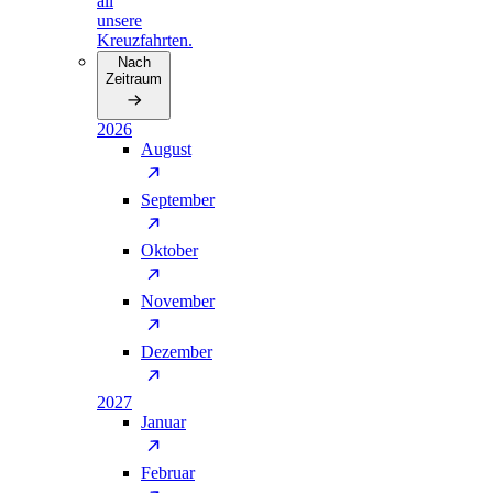
all
unsere
Kreuzfahrten.
Nach
Zeitraum
2026
August
September
Oktober
November
Dezember
2027
Januar
Februar