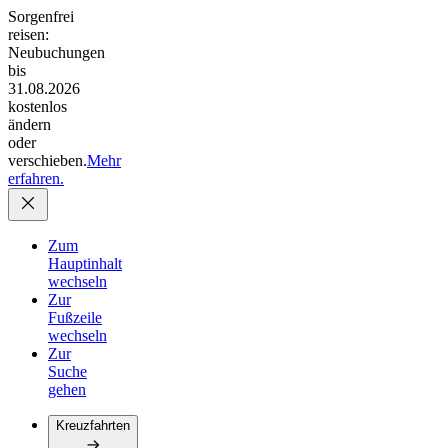
Sorgenfrei
reisen:
Neubuchungen
bis
31.08.2026
kostenlos
ändern
oder
verschieben.
Mehr
erfahren.
Zum
Hauptinhalt
wechseln
Zur
Fußzeile
wechseln
Zur
Suche
gehen
Kreuzfahrten