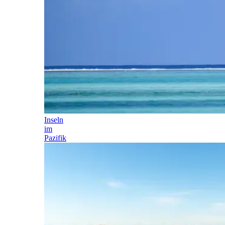
Inseln
im
Pazifik