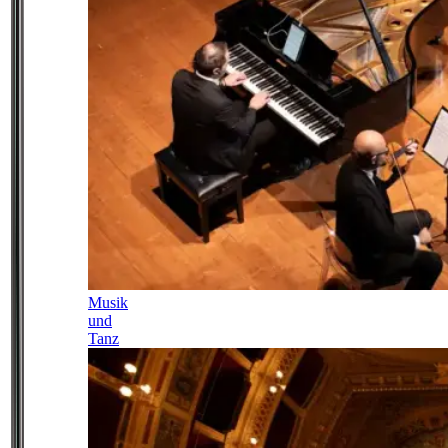
Musik
und
Tanz