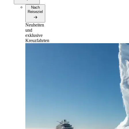
Nach
Reiseziel
Neuheiten
und
exklusive
Kreuzfahrten