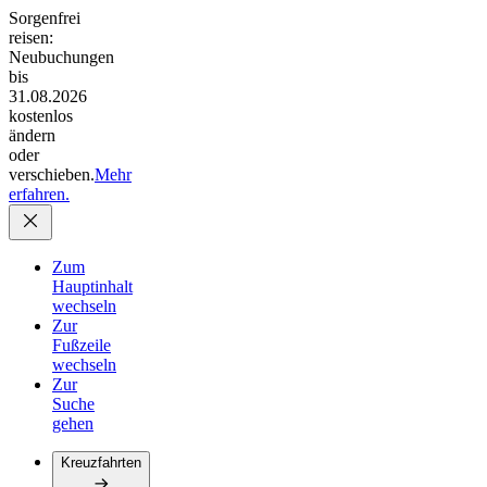
Sorgenfrei
reisen:
Neubuchungen
bis
31.08.2026
kostenlos
ändern
oder
verschieben.
Mehr
erfahren.
Zum
Hauptinhalt
wechseln
Zur
Fußzeile
wechseln
Zur
Suche
gehen
Kreuzfahrten