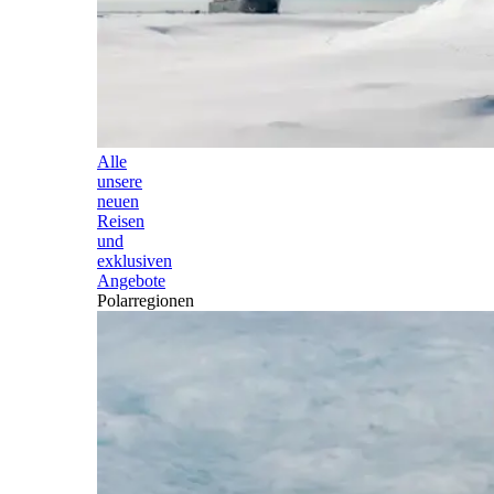
Alle
unsere
neuen
Reisen
und
exklusiven
Angebote
Polarregionen