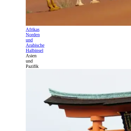
Afrikas
Norden
und
Arabische
Halbinsel
Asien
und
Pazifik