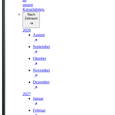
all
unsere
Kreuzfahrten.
Nach
Zeitraum
2026
August
September
Oktober
November
Dezember
2027
Januar
Februar