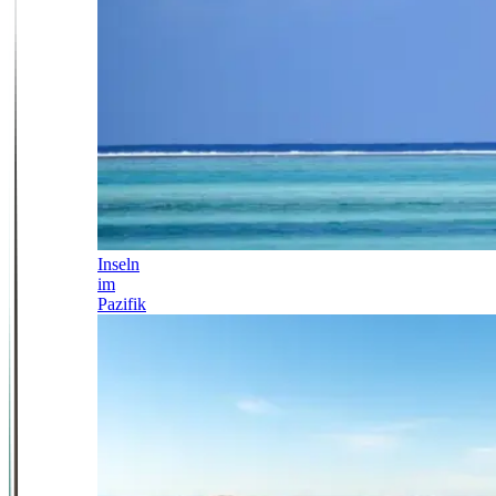
Inseln
im
Pazifik