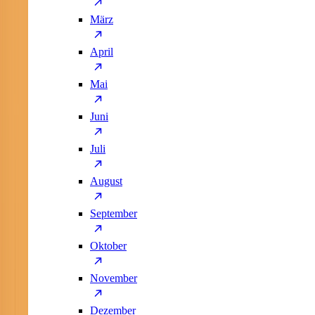
März
April
Mai
Juni
Juli
August
September
Oktober
November
Dezember