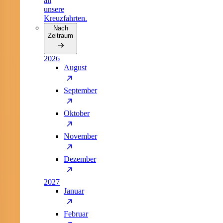
all
unsere
Kreuzfahrten.
Nach
Zeitraum
2026
August
September
Oktober
November
Dezember
2027
Januar
Februar