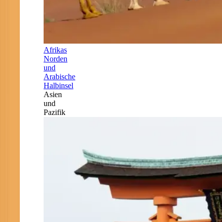
Afrikas
Norden
und
Arabische
Halbinsel
Asien
und
Pazifik