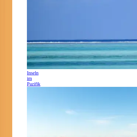
Inseln
im
Pazifik