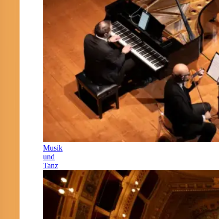
Musik
und
Tanz