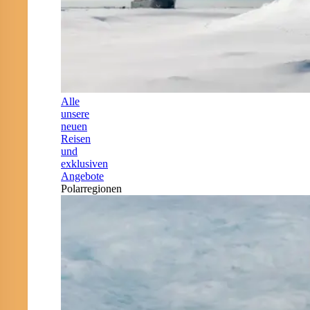
Alle
unsere
neuen
Reisen
und
exklusiven
Angebote
Polarregionen