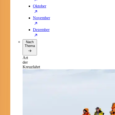
Oktober
November
Dezember
Nach
Thema
Art
der
Kreuzfahrt