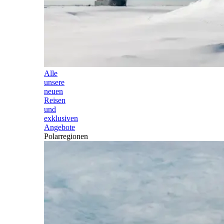
Alle
unsere
neuen
Reisen
und
exklusiven
Angebote
Polarregionen