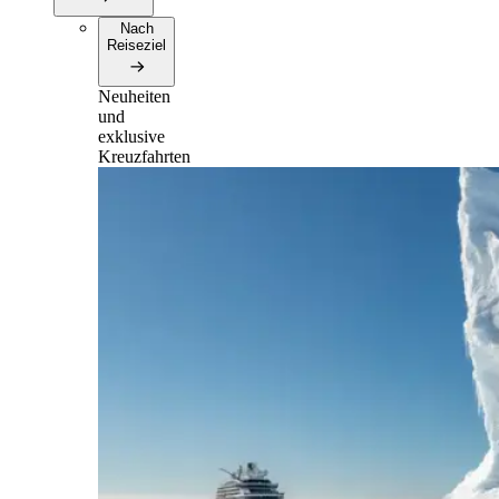
Nach
Reiseziel
Neuheiten
und
exklusive
Kreuzfahrten