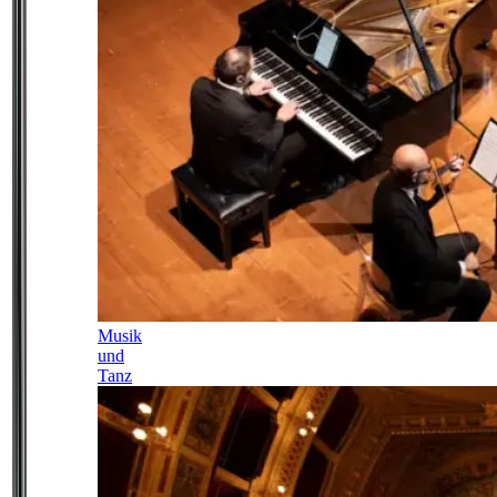
Musik
und
Tanz