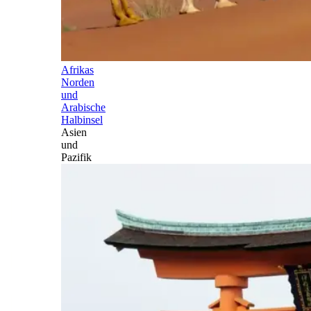
Afrikas
Norden
und
Arabische
Halbinsel
Asien
und
Pazifik