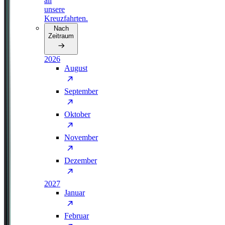
all
unsere
Kreuzfahrten.
Nach
Zeitraum
2026
August
September
Oktober
November
Dezember
2027
Januar
Februar