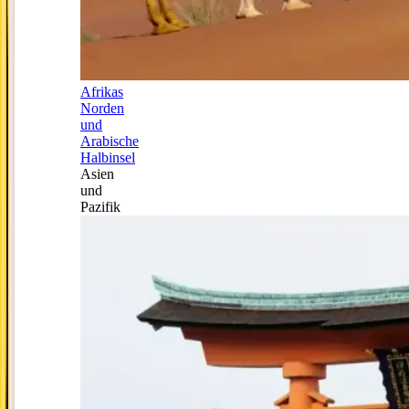
Afrikas
Norden
und
Arabische
Halbinsel
Asien
und
Pazifik