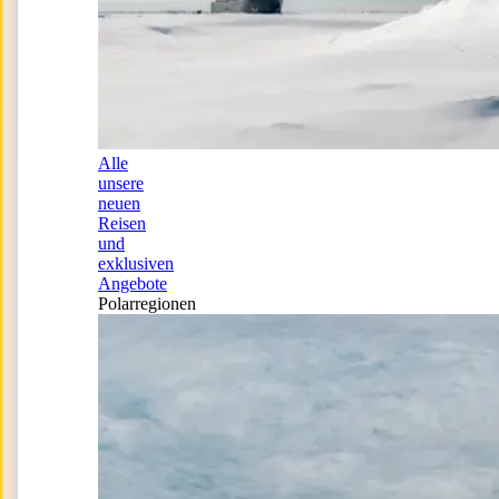
Alle
unsere
neuen
Reisen
und
exklusiven
Angebote
Polarregionen