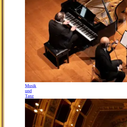
Musik
und
Tanz