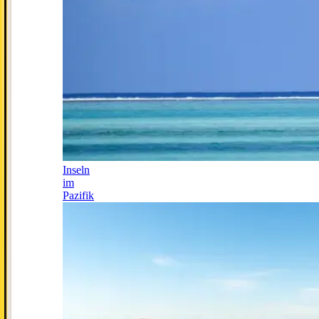
Inseln
im
Pazifik