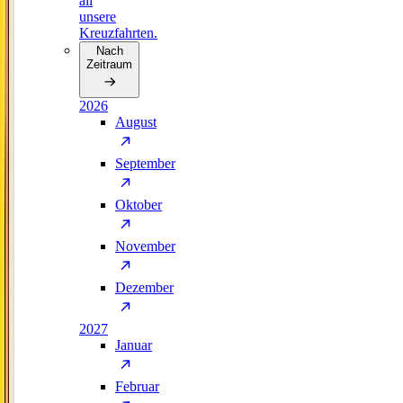
all
unsere
Kreuzfahrten.
Nach
Zeitraum
2026
August
September
Oktober
November
Dezember
2027
Januar
Februar