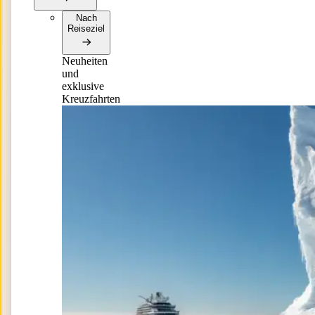
Nach
Reiseziel
Neuheiten
und
exklusive
Kreuzfahrten