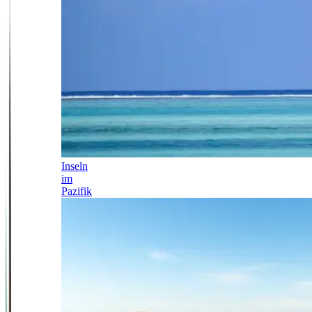
Inseln
im
Pazifik