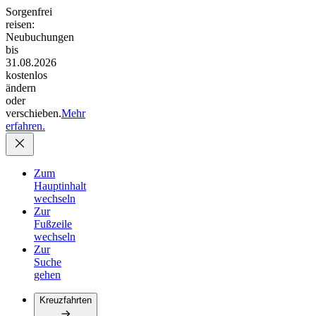
Sorgenfrei
reisen:
Neubuchungen
bis
31.08.2026
kostenlos
ändern
oder
verschieben.
Mehr
erfahren.
Zum
Hauptinhalt
wechseln
Zur
Fußzeile
wechseln
Zur
Suche
gehen
Kreuzfahrten