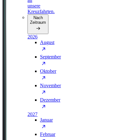
all
unsere
Kreuzfahrten.
Nach
Zeitraum
2026
August
September
Oktober
November
Dezember
2027
Januar
Februar