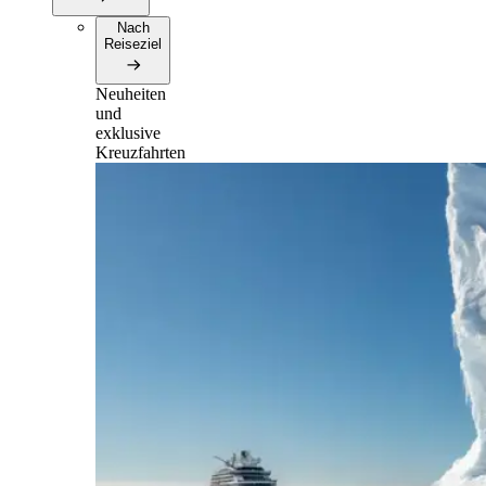
Nach
Reiseziel
Neuheiten
und
exklusive
Kreuzfahrten