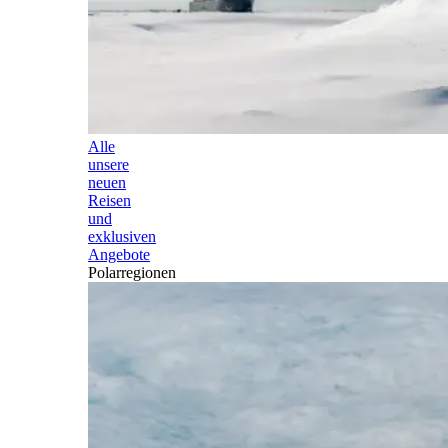
Alle
unsere
neuen
Reisen
und
exklusiven
Angebote
Polarregionen