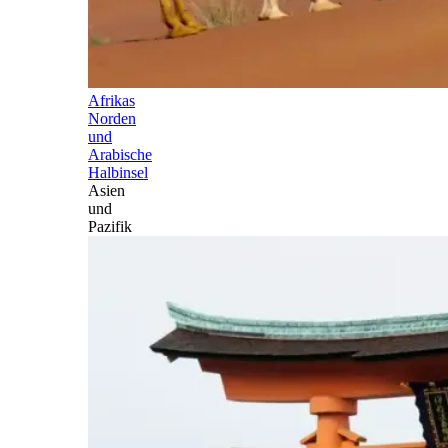
Afrikas
Norden
und
Arabische
Halbinsel
Asien
und
Pazifik