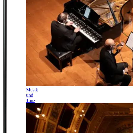
Musik
und
Tanz