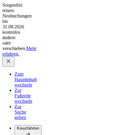
Sorgenfrei
reisen:
Neubuchungen
bis
31.08.2026
kostenlos
ändern
oder
verschieben.
Mehr
erfahren.
Zum
Hauptinhalt
wechseln
Zur
Fußzeile
wechseln
Zur
Suche
gehen
Kreuzfahrten