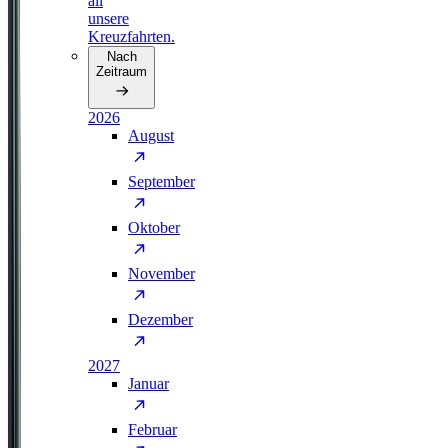
all
unsere
Kreuzfahrten.
Nach
Zeitraum
2026
August
September
Oktober
November
Dezember
2027
Januar
Februar