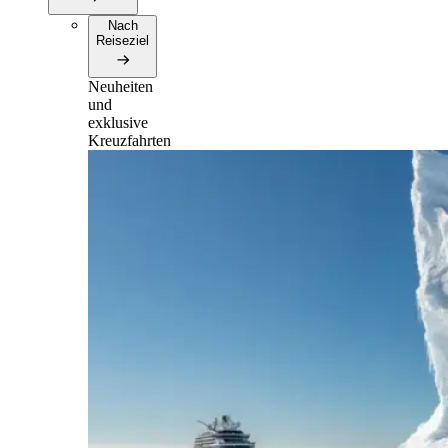
Nach
Reiseziel
Neuheiten
und
exklusive
Kreuzfahrten