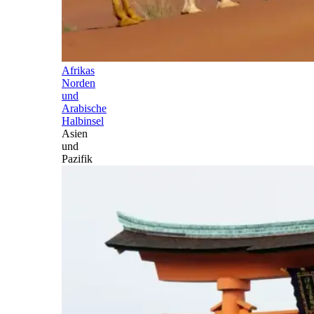
Afrikas
Norden
und
Arabische
Halbinsel
Asien
und
Pazifik