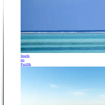
Inseln
im
Pazifik