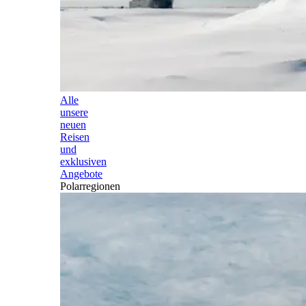
Alle
unsere
neuen
Reisen
und
exklusiven
Angebote
Polarregionen