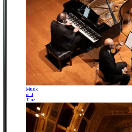
Musik
und
Tanz