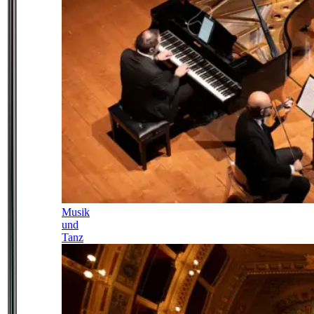
Musik
und
Tanz