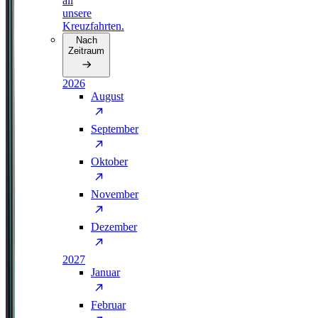
all
unsere
Kreuzfahrten.
Nach
Zeitraum
2026
August
September
Oktober
November
Dezember
2027
Januar
Februar