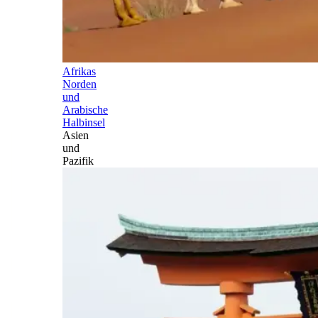
Afrikas
Norden
und
Arabische
Halbinsel
Asien
und
Pazifik