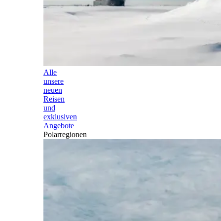
Alle
unsere
neuen
Reisen
und
exklusiven
Angebote
Polarregionen