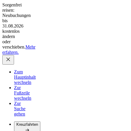
Sorgenfrei
reisen:
Neubuchungen
bis
31.08.2026
kostenlos
ändern
oder
verschieben.
Mehr
erfahren.
Zum
Hauptinhalt
wechseln
Zur
Fußzeile
wechseln
Zur
Suche
gehen
Kreuzfahrten