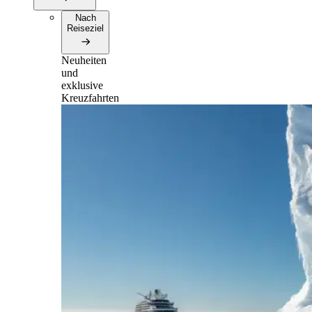
Nach
Reiseziel
Neuheiten
und
exklusive
Kreuzfahrten