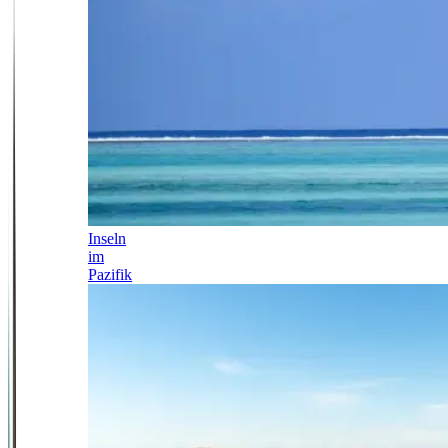
Inseln
im
Pazifik