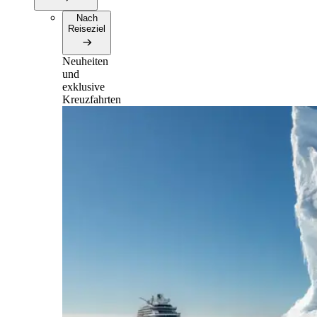
Nach
Reiseziel
Neuheiten
und
exklusive
Kreuzfahrten