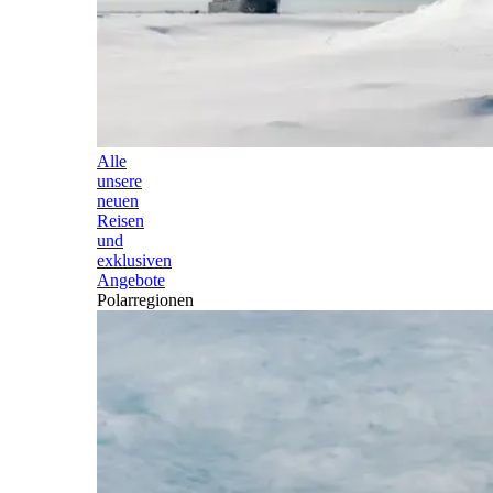
Alle
unsere
neuen
Reisen
und
exklusiven
Angebote
Polarregionen