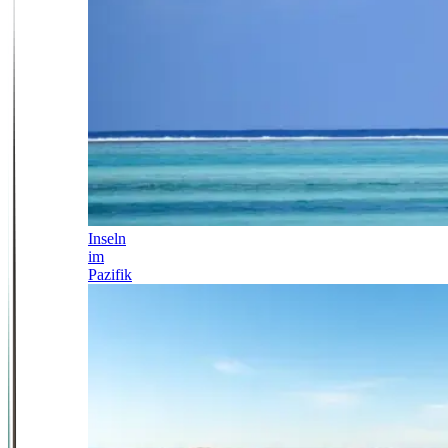
Inseln
im
Pazifik