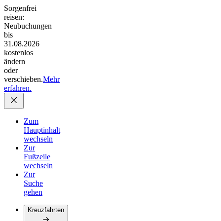
Sorgenfrei
reisen:
Neubuchungen
bis
31.08.2026
kostenlos
ändern
oder
verschieben.
Mehr
erfahren.
Zum
Hauptinhalt
wechseln
Zur
Fußzeile
wechseln
Zur
Suche
gehen
Kreuzfahrten