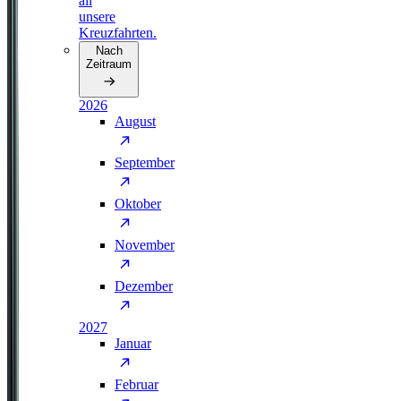
all
unsere
Kreuzfahrten.
Nach
Zeitraum
2026
August
September
Oktober
November
Dezember
2027
Januar
Februar