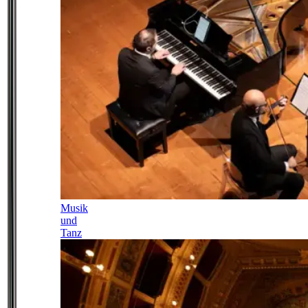
Musik
und
Tanz