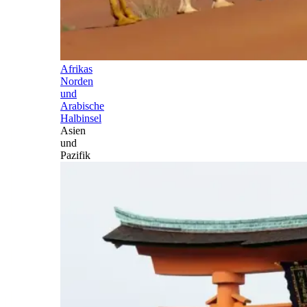
Afrikas
Norden
und
Arabische
Halbinsel
Asien
und
Pazifik