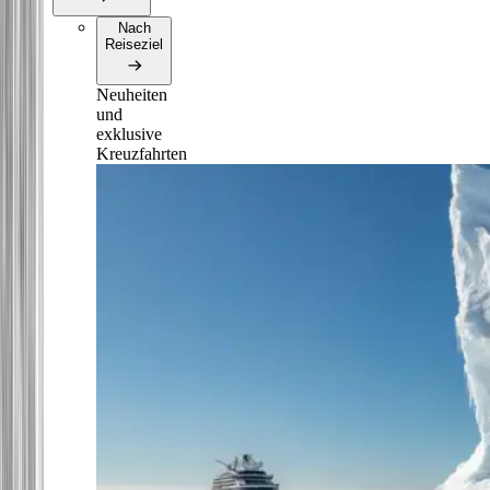
Nach
Reiseziel
Neuheiten
und
exklusive
Kreuzfahrten