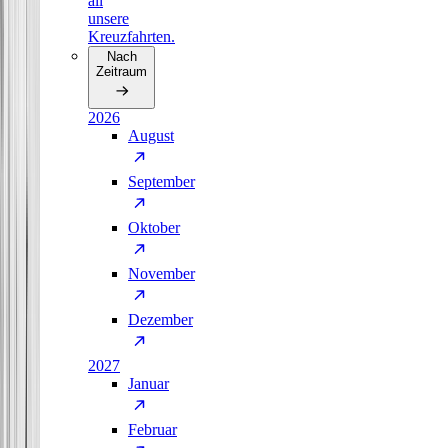
all
unsere
Kreuzfahrten.
Nach
Zeitraum
2026
August
September
Oktober
November
Dezember
2027
Januar
Februar