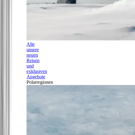
Alle
unsere
neuen
Reisen
und
exklusiven
Angebote
Polarregionen