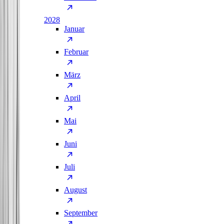
2028
Januar
Februar
März
April
Mai
Juni
Juli
August
September