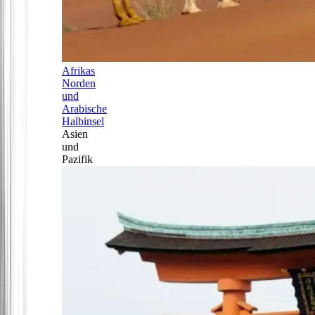
Afrikas
Norden
und
Arabische
Halbinsel
Asien
und
Pazifik