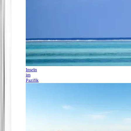
Inseln
im
Pazifik