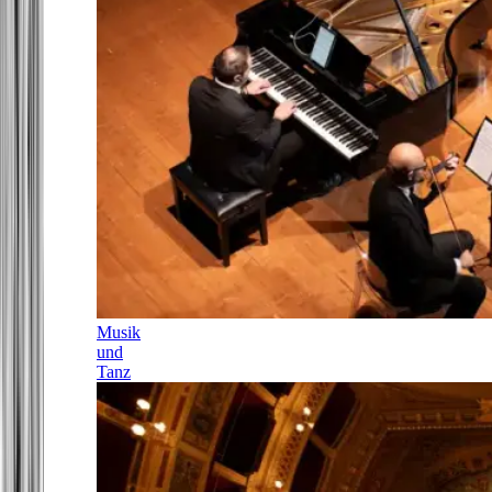
Musik
und
Tanz