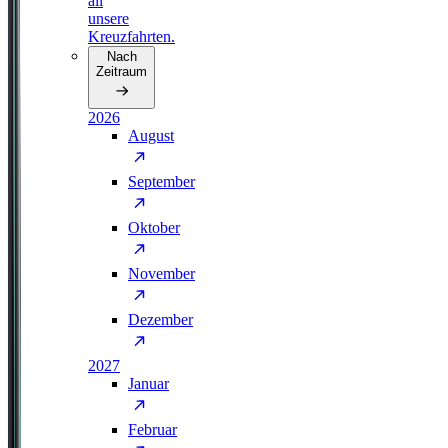
all
unsere
Kreuzfahrten.
Nach
Zeitraum
2026
August
September
Oktober
November
Dezember
2027
Januar
Februar