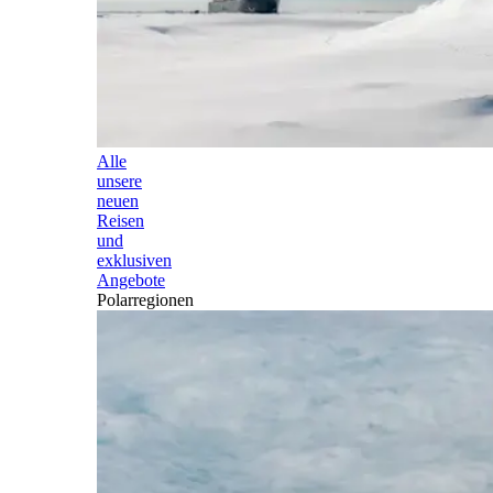
Alle
unsere
neuen
Reisen
und
exklusiven
Angebote
Polarregionen