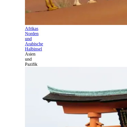
Afrikas
Norden
und
Arabische
Halbinsel
Asien
und
Pazifik