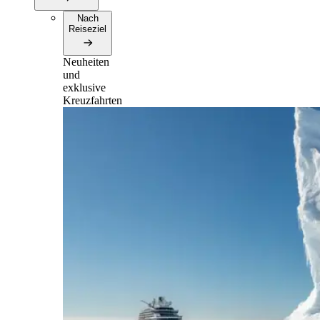
Nach
Reiseziel
Neuheiten
und
exklusive
Kreuzfahrten