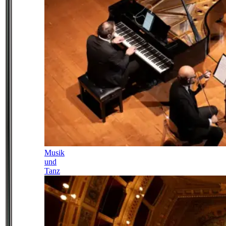
Musik
und
Tanz