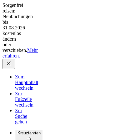
Sorgenfrei
reisen:
Neubuchungen
bis
31.08.2026
kostenlos
ändern
oder
verschieben.
Mehr
erfahren.
Zum
Hauptinhalt
wechseln
Zur
Fußzeile
wechseln
Zur
Suche
gehen
Kreuzfahrten