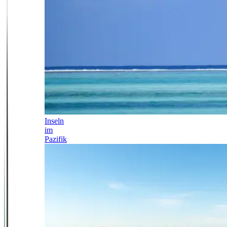
Inseln
im
Pazifik