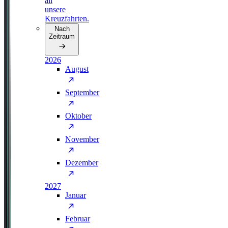
all
unsere
Kreuzfahrten.
Nach
Zeitraum
2026
August
September
Oktober
November
Dezember
2027
Januar
Februar