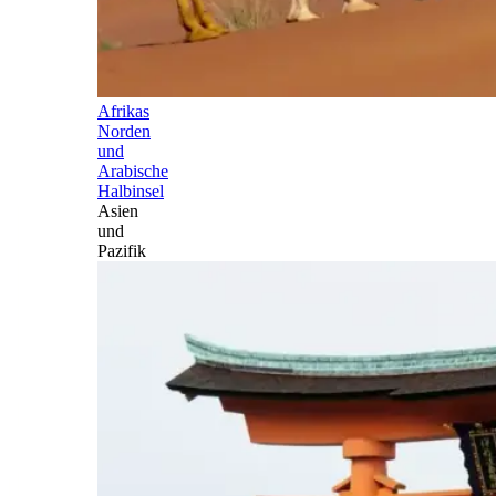
Afrikas
Norden
und
Arabische
Halbinsel
Asien
und
Pazifik