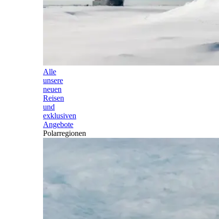
Alle
unsere
neuen
Reisen
und
exklusiven
Angebote
Polarregionen