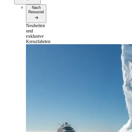
Nach
Reiseziel
Neuheiten
und
exklusive
Kreuzfahrten