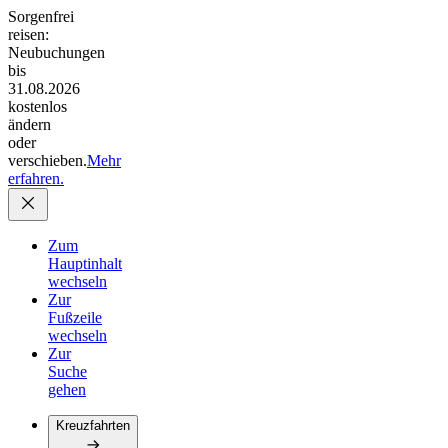
Sorgenfrei
reisen:
Neubuchungen
bis
31.08.2026
kostenlos
ändern
oder
verschieben.
Mehr
erfahren.
Zum
Hauptinhalt
wechseln
Zur
Fußzeile
wechseln
Zur
Suche
gehen
Kreuzfahrten