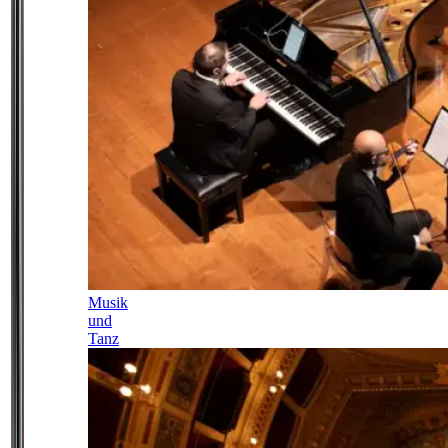
Musik
und
Tanz