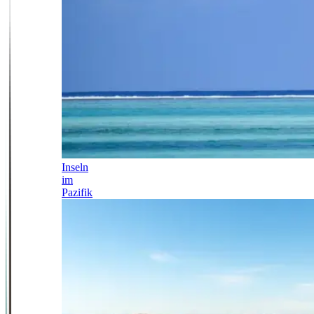
Inseln
im
Pazifik