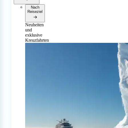
Nach
Reiseziel
Neuheiten
und
exklusive
Kreuzfahrten