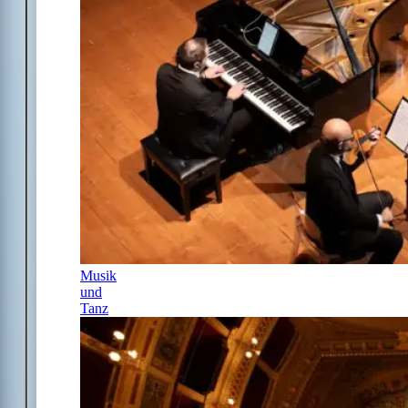
Musik
und
Tanz