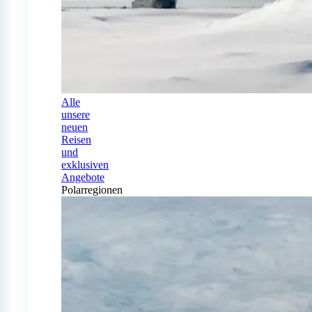
Alle
unsere
neuen
Reisen
und
exklusiven
Angebote
Polarregionen