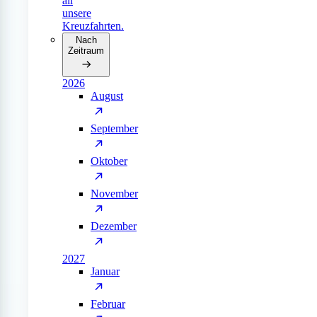
all
unsere
Kreuzfahrten.
Nach
Zeitraum
2026
August
September
Oktober
November
Dezember
2027
Januar
Februar