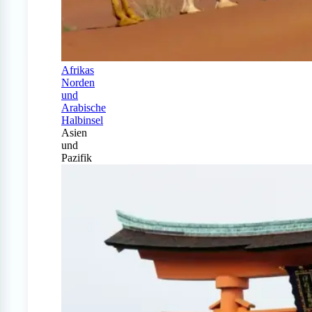
Afrikas
Norden
und
Arabische
Halbinsel
Asien
und
Pazifik