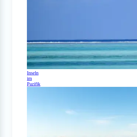
Inseln
im
Pazifik