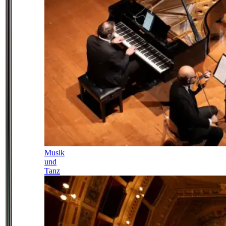
Musik
und
Tanz