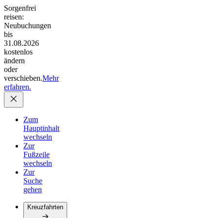
Sorgenfrei
reisen:
Neubuchungen
bis
31.08.2026
kostenlos
ändern
oder
verschieben.
Mehr
erfahren.
Zum
Hauptinhalt
wechseln
Zur
Fußzeile
wechseln
Zur
Suche
gehen
Kreuzfahrten