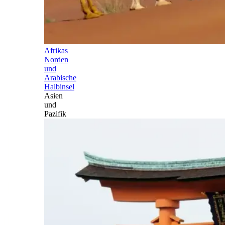
Afrikas
Norden
und
Arabische
Halbinsel
Asien
und
Pazifik