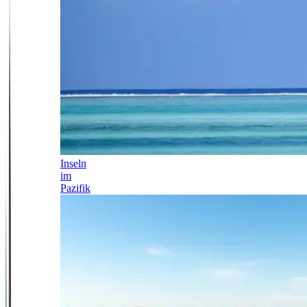
Inseln
im
Pazifik