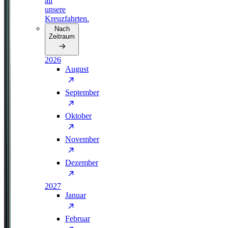
all
unsere
Kreuzfahrten.
Nach
Zeitraum
2026
August
September
Oktober
November
Dezember
2027
Januar
Februar