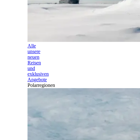
Alle
unsere
neuen
Reisen
und
exklusiven
Angebote
Polarregionen