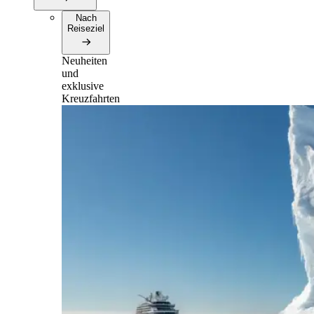
Nach
Reiseziel
Neuheiten
und
exklusive
Kreuzfahrten