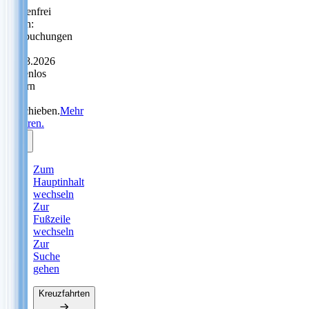
Sorgenfrei
reisen:
Neubuchungen
bis
31.08.2026
kostenlos
ändern
oder
verschieben.
Mehr
erfahren.
Zum
Hauptinhalt
wechseln
Zur
Fußzeile
wechseln
Zur
Suche
gehen
Kreuzfahrten