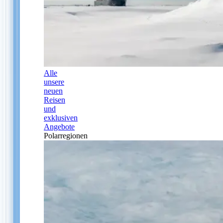
Alle
unsere
neuen
Reisen
und
exklusiven
Angebote
Polarregionen