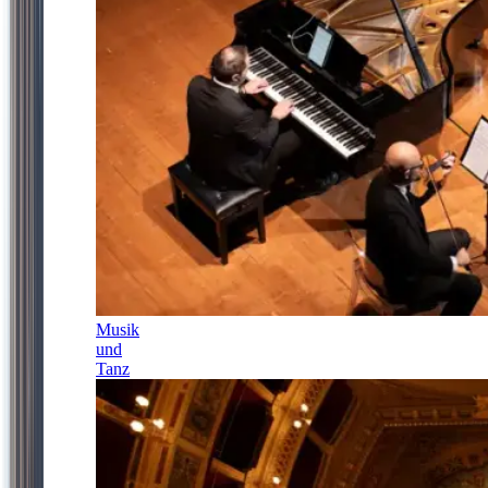
Musik
und
Tanz