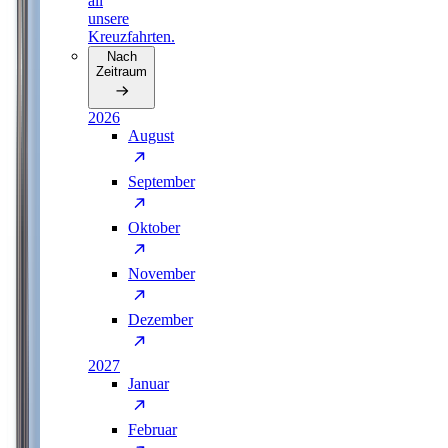
all
unsere
Kreuzfahrten.
Nach
Zeitraum
2026
August
September
Oktober
November
Dezember
2027
Januar
Februar