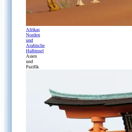
Afrikas
Norden
und
Arabische
Halbinsel
Asien
und
Pazifik