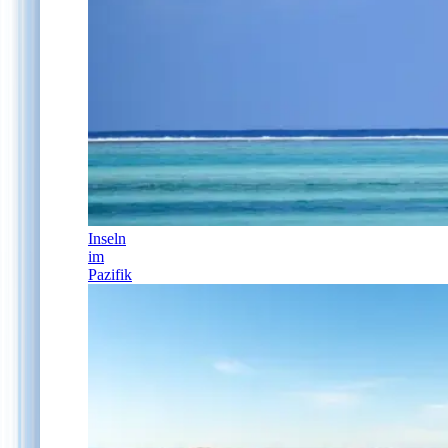
Inseln
im
Pazifik