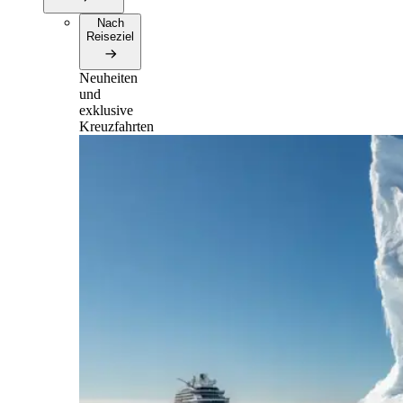
Nach
Reiseziel
Neuheiten
und
exklusive
Kreuzfahrten