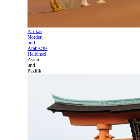
Afrikas
Norden
und
Arabische
Halbinsel
Asien
und
Pazifik