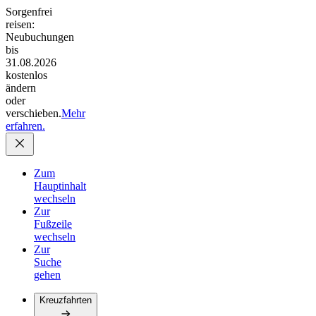
Sorgenfrei
reisen:
Neubuchungen
bis
31.08.2026
kostenlos
ändern
oder
verschieben.
Mehr
erfahren.
Zum
Hauptinhalt
wechseln
Zur
Fußzeile
wechseln
Zur
Suche
gehen
Kreuzfahrten