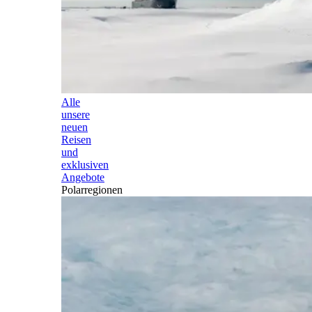
Alle
unsere
neuen
Reisen
und
exklusiven
Angebote
Polarregionen