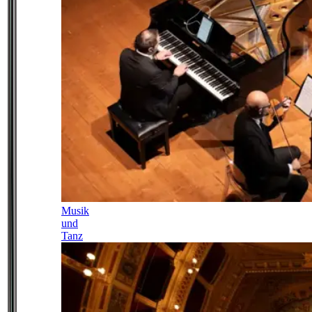
Musik
und
Tanz