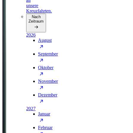
all
unsere
Kreuzfahrten.
Nach
Zeitraum
2026
August
September
Oktober
November
Dezember
2027
Januar
Februar