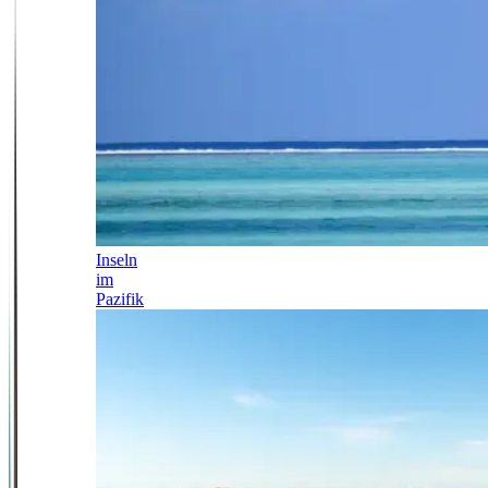
Inseln
im
Pazifik