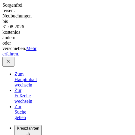
Sorgenfrei
reisen:
Neubuchungen
bis
31.08.2026
kostenlos
ändern
oder
verschieben.
Mehr
erfahren.
Zum
Hauptinhalt
wechseln
Zur
Fußzeile
wechseln
Zur
Suche
gehen
Kreuzfahrten