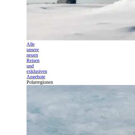
Alle
unsere
neuen
Reisen
und
exklusiven
Angebote
Polarregionen