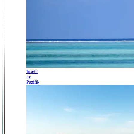
Inseln
im
Pazifik