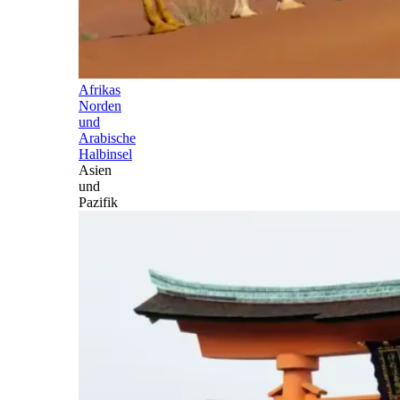
Afrikas
Norden
und
Arabische
Halbinsel
Asien
und
Pazifik