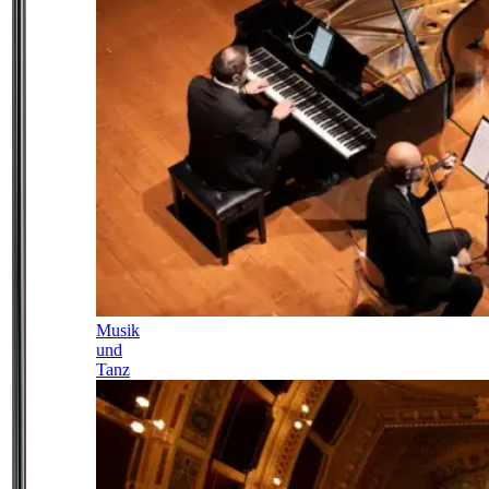
Musik
und
Tanz