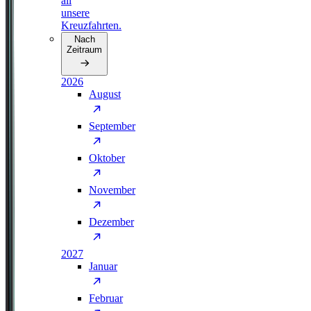
all
unsere
Kreuzfahrten.
Nach
Zeitraum
2026
August
September
Oktober
November
Dezember
2027
Januar
Februar