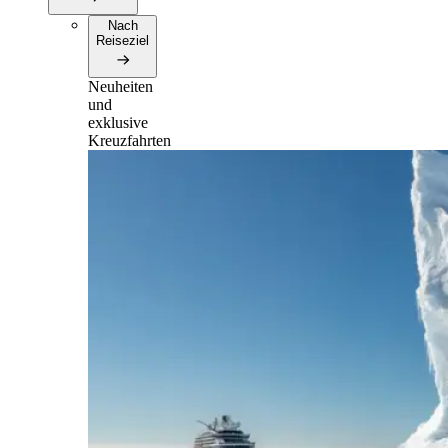
Nach
Reiseziel
Neuheiten
und
exklusive
Kreuzfahrten