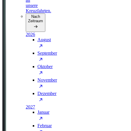
all
unsere
Kreuzfahrten.
Nach
Zeitraum
2026
August
September
Oktober
November
Dezember
2027
Januar
Februar