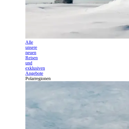
Alle
unsere
neuen
Reisen
und
exklusiven
Angebote
Polarregionen