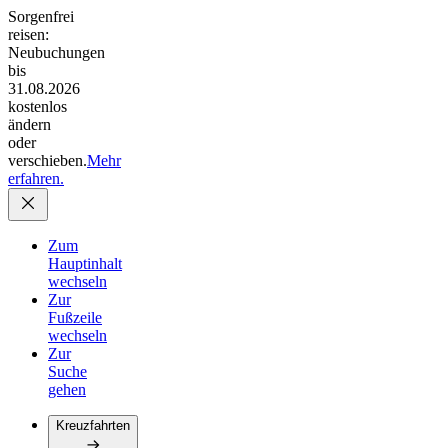
Sorgenfrei
reisen:
Neubuchungen
bis
31.08.2026
kostenlos
ändern
oder
verschieben.
Mehr
erfahren.
Zum
Hauptinhalt
wechseln
Zur
Fußzeile
wechseln
Zur
Suche
gehen
Kreuzfahrten