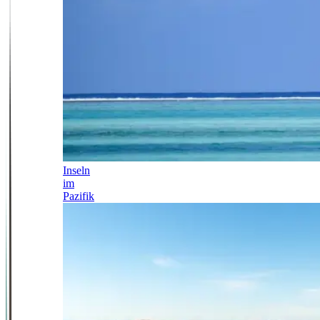
Inseln
im
Pazifik