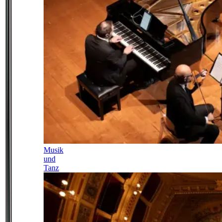
Musik
und
Tanz