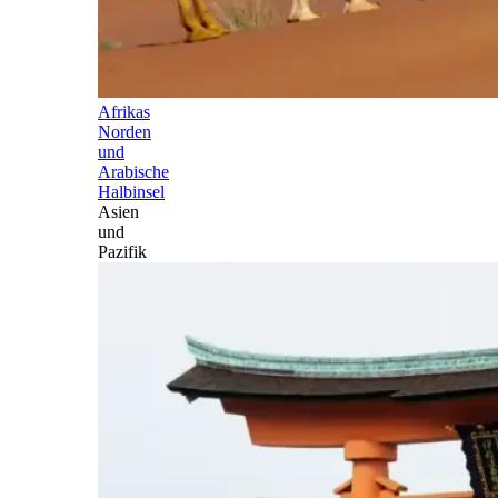
Afrikas
Norden
und
Arabische
Halbinsel
Asien
und
Pazifik