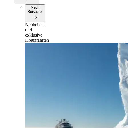
Nach
Reiseziel
Neuheiten
und
exklusive
Kreuzfahrten