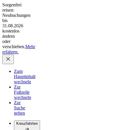
Sorgenfrei
reisen:
Neubuchungen
bis
31.08.2026
kostenlos
ändern
oder
verschieben.
Mehr
erfahren.
Zum
Hauptinhalt
wechseln
Zur
Fußzeile
wechseln
Zur
Suche
gehen
Kreuzfahrten