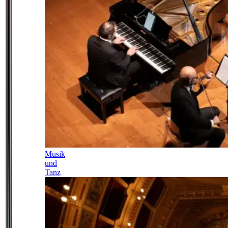
Musik
und
Tanz