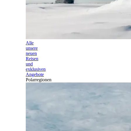
Alle
unsere
neuen
Reisen
und
exklusiven
Angebote
Polarregionen