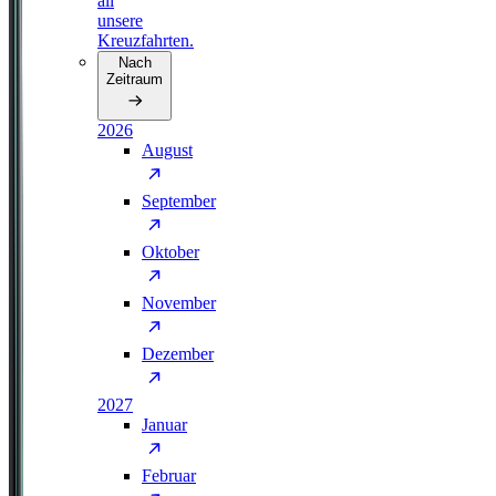
all
unsere
Kreuzfahrten.
Nach
Zeitraum
2026
August
September
Oktober
November
Dezember
2027
Januar
Februar