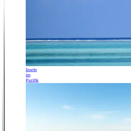
Inseln
im
Pazifik