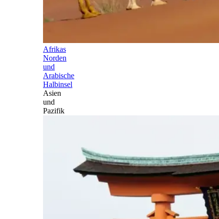
Afrikas
Norden
und
Arabische
Halbinsel
Asien
und
Pazifik