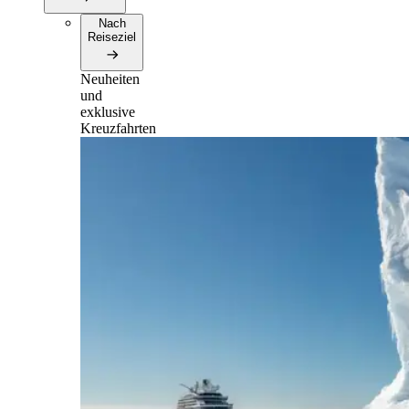
Nach
Reiseziel
Neuheiten
und
exklusive
Kreuzfahrten