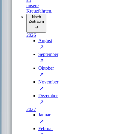
all
unsere
Kreuzfahrten.
Nach
Zeitraum
2026
August
September
Oktober
November
Dezember
2027
Januar
Februar