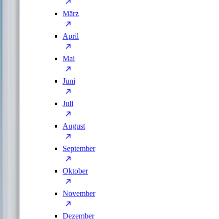
März
April
Mai
Juni
Juli
August
September
Oktober
November
Dezember