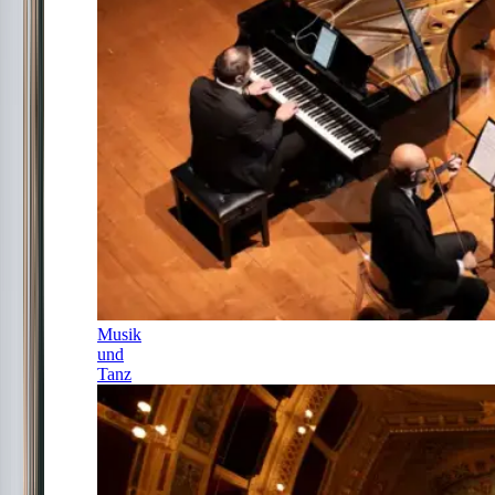
Musik
und
Tanz