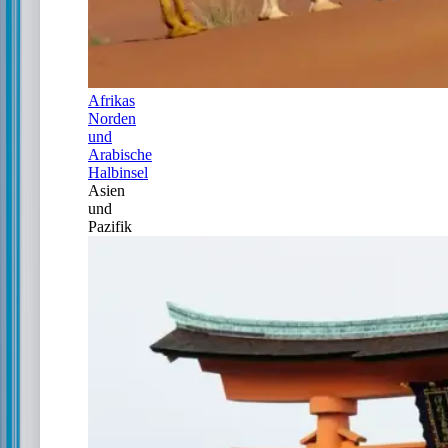
Afrikas
Norden
und
Arabische
Halbinsel
Asien
und
Pazifik