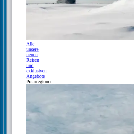
Alle
unsere
neuen
Reisen
und
exklusiven
Angebote
Polarregionen