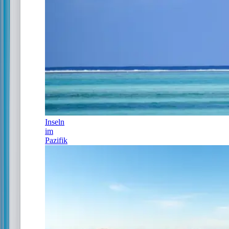
Inseln
im
Pazifik