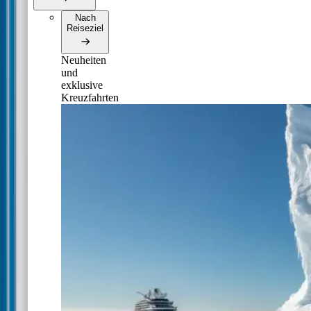
Nach
Reiseziel
Neuheiten
und
exklusive
Kreuzfahrten