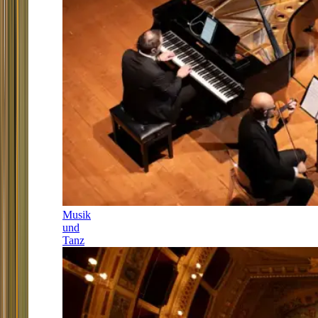
Musik
und
Tanz