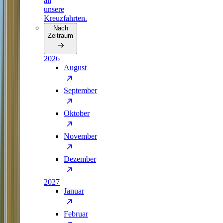
all
unsere
Kreuzfahrten.
Nach
Zeitraum
2026
August
September
Oktober
November
Dezember
2027
Januar
Februar