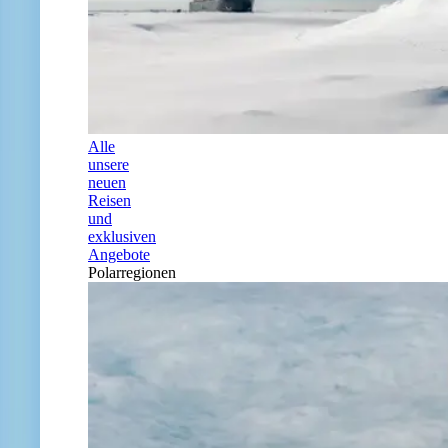
Alle
unsere
neuen
Reisen
und
exklusiven
Angebote
Polarregionen