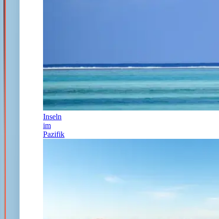
Inseln
im
Pazifik