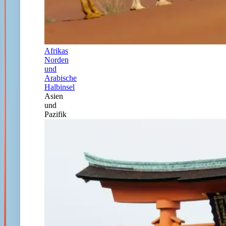
Afrikas
Norden
und
Arabische
Halbinsel
Asien
und
Pazifik