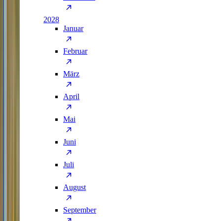
2028
Januar
Februar
März
April
Mai
Juni
Juli
August
September